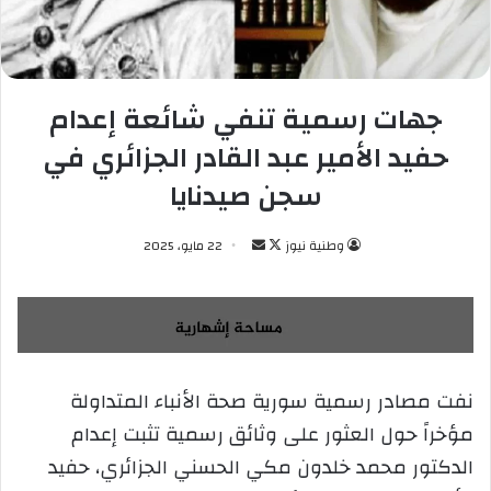
جهات رسمية تنفي شائعة إعدام
حفيد الأمير عبد القادر الجزائري في
سجن صيدنايا
وطنية نيوز
ت
أ
22 مايو، 2025
ا
ر
ب
س
ع
ل
ع
ب
ل
ر
نفت مصادر رسمية سورية صحة الأنباء المتداولة
ى
ي
مؤخراً حول العثور على وثائق رسمية تثبت إعدام
X
د
ا
الدكتور محمد خلدون مكي الحسني الجزائري، حفيد
إ