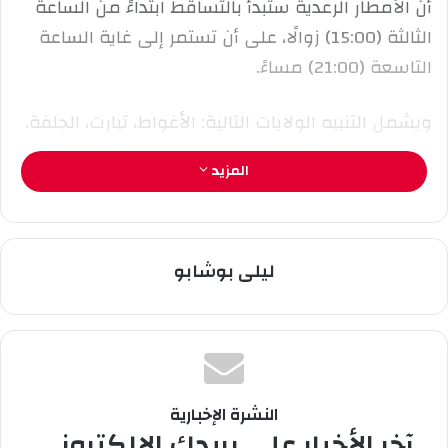
أن الأمطار الرعدية ستبدأ بالتساقط ابتداءً من الساعة
ت
ر
الثالثة (15:00) زوالًا، على أن تستمر إلى غاية الساعة
و
التاسعة (21:00) مساءً.
ن
ي
ويشمل التنبيه الولايات التالية: الأغواط، تيارت، الجلفة،
ا
المدية، البويرة، المسيلة، برج بوعريريج، سطيف، ميلة،
المزيد
باتنة، إليزي، جانت وتمنراست.
ليلى بوشابو
النشرة الإخبارية
آخر الأخبار على بريدك الإلكتروني