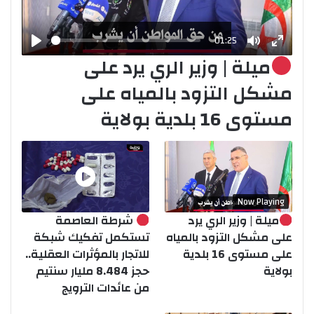
01:25
Play
Mute
Enter
ميلة | وزير الري يرد على
fullscr
مشكل التزود بالمياه على
مستوى 16 بلدية بولاية
Now Playing
ميلة | وزير الري يرد
شرطة العاصمة
على مشكل التزود بالمياه
تستكمل تفكيك شبكة
على مستوى 16 بلدية
للاتجار بالمؤثرات العقلية..
بولاية
حجز 8.484 مليار سنتيم
من عائدات الترويج