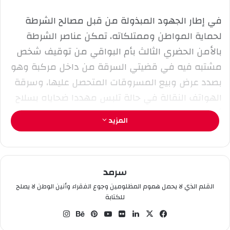
ل
في إطار الجهود المبذولة من قبل مصالح الشرطة
ك
لحماية المواطن وممتلكاته، تمكن عناصر الشرطة
ت
ر
بالأمن الحضري الثالث بأم البواقي من توقيف شخص
و
مشتبه فيه في قضيتي السرقة من داخل مركبة وهو
ن
بصدد عرض وبيع المسروقات المتحصل عليها، وسرقة
ي
الهواتف النقالة في حالة تلبس مهددا ضحاياه بسلاح
ا
أبيض محظور.
المزيد
القضايا جاءت بعد تلقي مصالح الشرطة بالأمن الحضري
الثالث بأم البواقي لشكاوي من قبل مواطنين ضحايا
سرمد
السرقة طالت هواتفهم نقالة وأخرى من داخل
المركبة استهدفت سلع تجارية، على الفور باشرت
القلم الذي لا يحمل هموم المظلومين وجوع الفقراء وأنين الوطن لا يصلح
للكتابة
المصلحة التحقيق في القضيتين لتتمكن من تحديد
في
‫X
لين
صو
‫You
بينت
بيه
انس
هوية المشتبه فيه، الذي تم توقيفه بحوزته سلاح
سب
كدإ
ر
Tub
يري
ان
تقر