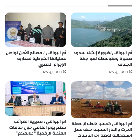
ر
ا
”
ل
ل
أ
م
م
ك
و
أم البواقي/ضرورة إنشاء سدود
أم البواقي / مصالح الأمن تواصل
ت
صغيرة ومتوسطة لمواجهة
عملياتها الشرطية لمحاربة
د
الجفاف
الإجرام الحضري
ي
11 فبراير، 2025
11 فبراير، 2025
ف
و
ا
ر
2
0
2
3
ام البواقي : مديرية الضرائب
ام البواقي :تحسبا لانطلاق حملة
:
تنظم يوم إعلامي حول خدمات
الحرث والبذر المقبلة خطة عمل
المنصة الرقمية “طابعكم”
ن
استعجالية لوضع آخر الترتيبات