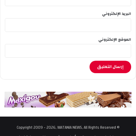
إ
ل
ى
البريد الإلكتروني
م
ل
ع
ب
الموقع الإلكتروني
5
ج
و
ي
ل
ي
ة
ا
ل
أ
و
ل
م
© Copyright 2009 - 2026, WATANIA NEWS, All Rights Reserved
ب
ي