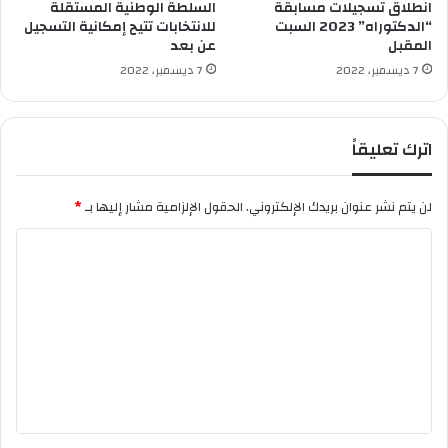
ل
انطلاق تسجيلات مسابقة
السلطة الوطنية المستقلة
ي
“الدكتوراه” 2023 السبت
للانتخابات تتيح إمكانية التسجيل
المقبل
عن بعد
ن
ك
7 ديسمبر، 2022
7 ديسمبر، 2022
ر
ن
ح
اترك تعليقاً
و
إ
س
لن يتم نشر عنوان بريدك الإلكتروني.
الحقول الإلزامية مشار إليها بـ
*
ب
ا
ا
ن
ل
ي
ا
ت
ع
ل
ي
ق