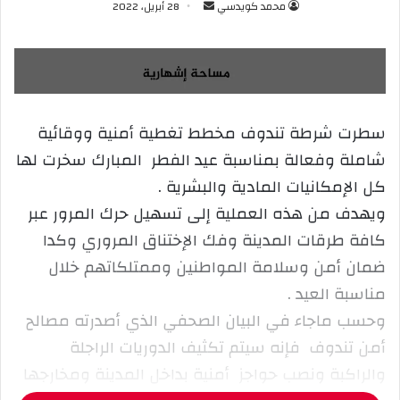
محمد كويدسي
أ
28 أبريل، 2022
ر
س
ل
ب
ر
سطرت شرطة تندوف مخطط تغطية أمنية ووقائية
ي
شاملة وفعالة بمناسبة عيد الفطر المبارك سخرت لها
د
ا
كل الإمكانيات المادية والبشرية .
إ
ويهدف من هذه العملية إلى تسهيل حرك المرور عبر
ل
كافة طرقات المدينة وفك الإختناق المروري وكدا
ك
ضمان أمن وسلامة المواطنين وممتلكاتهم خلال
ت
ر
مناسبة العيد .
و
وحسب ماجاء في البيان الصحفي الذي أصدرته مصالح
ن
أمن تندوف فإنه سيتم تكثيف الدوريات الراجلة
ي
والراكبة ونصب حواجز أمنية بداخل المدينة ومخارجها
ا