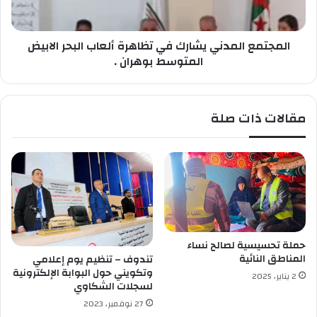
ك
ا
ا
ل
ل
المجتمع المدني يشارك في تظاهرة ألعاب البحر الابيض
م
و
د
المتوسط بوهران .
ط
ن
ن
ي
ي
ي
مقالات ذات صلة
ل
ش
ت
ا
أ
ر
م
ك
ي
ف
ن
ي
م
ت
ح
ظ
ي
ا
حملة تحسيسية لصالح نساء
ط
ه
المناطق النائية
تندوف – تنظيم يوم إعلامي
ا
ر
وتكويني حول البوابة الإلكترونية
2 يناير، 2025
ل
ة
لسجلات الشكاوي
م
أ
27 نوفمبر، 2023
ؤ
ل