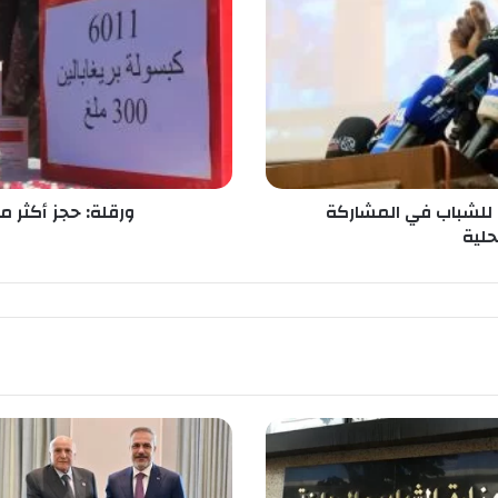
ة
:
ح
ج
ز
أ
ك
ث
ر
ل للشباب في المشاركة
ورقلة: حجز أكثر من 2 مليون قرص مهلوس في 
م
حلية
ن
2
م
ل
ي
و
ن
ق
ر
ص
م