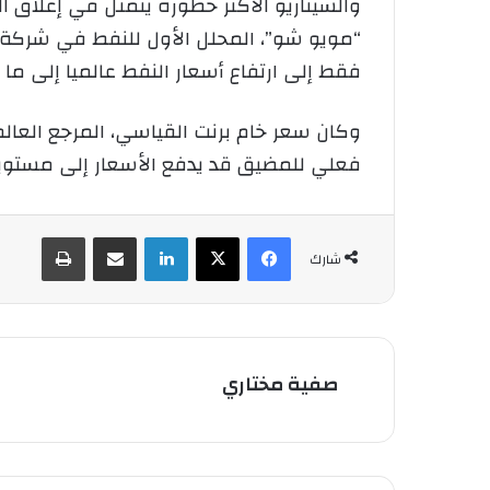
والسيناريو الأكثر خطورة يتمثل في إغلاق ا
“مويو شو”، المحلل الأول للنفط في شركة 
فقط إلى ارتفاع أسعار النفط عالميا إلى ما بين 120 و150 دولارا للب
فعلي للمضيق قد يدفع الأسعار إلى مستويات
فيسبوك
‫X
لينكدإن
شارك عبر الإيميل
طباعة
شارك
صفية مختاري