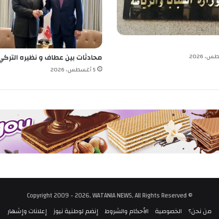
ه
ل
و
س
ف
ي
محادثات بين عطاف و نظيره التركي
2
5 أغسطس، 2026
0
2
5
© Copyright 2009 - 2026, WATANIA NEWS, All Rights Reserved
من نحن؟
الخصوصية
الأحكام والشروط
إنضم لوطنية نيوز
إعلانات وإشهار