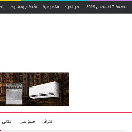
الجمعة, 7 أغسطس 2026
من نحن؟
الخصوصية
الأحكام والشروط
إنض
الجزائر
سبورتس
دولي