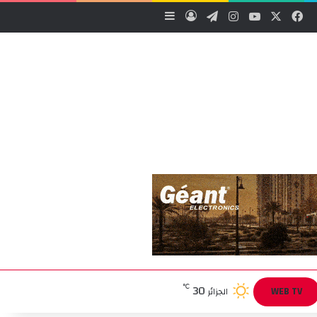
‫X
فيسبوك
‫YouTube
انستقرام
تيلقرام
تسجيل الدخول
إضافة عمود جانبي
30
℃
WEB TV
الجزائر