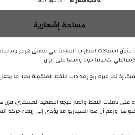
صفية مختاري
أ
28 فبراير، 2026
ر
س
ل
ب
ر
ي
 بشأن احتمالات اضطراب الملاحة في مضيق هرمز وتداعيات 
د
لإسرائيلي، هجوما جويا واسعا على إيران.
ا
إ
ل
مية، إذ تمر عبره ربع إمدادات النفط المنقولة بحرا، ما يجع
ك
ت
ر
على ناقلات النفط والغاز نتيجة التصعيد العسكري، فإن ه
و
ن
ن عبورها، ورغم أن هذا السيناريو قد يؤدي إلى إبطاء حركة ا
ي
ا