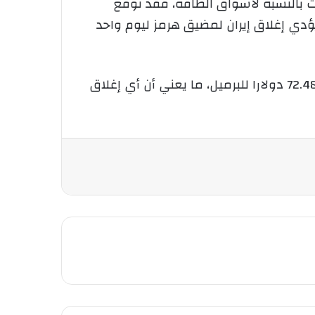
ت بالنسبة لأسواق الطاقة، فقد توقع
دي إغلاق إيران لمضيق هرمز ليوم واحد
وكان سعر خام برنت القياسي، المرجع العالمي لتسعير النفط، قد بلغ عند نهاية تداولات أمس الجمعة 72.48 دولارا للبرميل، ما يعني أن أي إغلاق