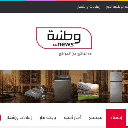
م لوطنية نيوز
إعلانات وإشهار
إقتصاد
مجتمـع
أخبار أمنية
وجهة نظر
إعلانات وإشهار