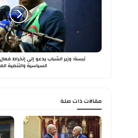
:
خ
و
ا
ز
ص
ي
ب
ر
ك
ا
ل
ش
ب
تبسة: وزير الشباب يدعو إلى إنخراط فعا
ا
السياسية والتنمية الم
ب
ي
د
ع
و
مقالات ذات صلة
إ
ل
ى
إ
ن
خ