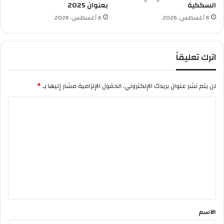
ط
السككية
بعنوان 2025
و
ا
ط
6 أغسطس، 2026
6 أغسطس، 2026
ل
م
و
ح
اترك تعليقاً
أ
ب
ن
لن يتم نشر عنوان بريدك الإلكتروني.
الحقول الإلزامية مشار إليها بـ
*
ا
ء
ا
ي
ل
م
ا
ت
ق
ع
و
ر
ل
ا
ي
ي
ق
ة
*
الاسم