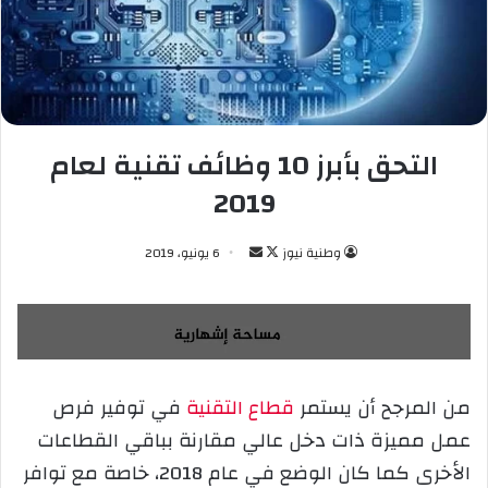
التحق بأبرز 10 وظائف تقنية لعام
2019
وطنية نيوز
ت
أ
6 يونيو، 2019
ا
ر
ب
س
ع
ل
ع
ب
ل
ر
من المرجح أن يستمر
قطاع التقنية
في توفير فرص
ى
ي
عمل مميزة ذات دخل عالي مقارنة بباقي القطاعات
X
د
ا
الأخرى كما كان الوضع في عام 2018، خاصة مع توافر