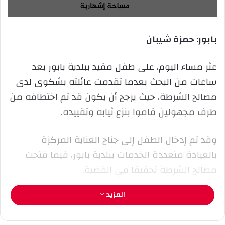
ع
ل
ع
ب
ل
ر
بابور: حمزة شيبان
ى
ي
X
د
ا
عثر مساء اليوم، على طفل مقيد ببلدية بابور بعد
إ
ساعات من البحث بعدما تقدمت عائلته بشكوى لدى
ل
مصالح الشرطة، حيث يرجح أن يكون قد تم اختطافه من
ك
طرف مجهولين قاموا بنزع ثيابه وتقييده.
ت
ر
و
وقد تم إدخال الطفل إلى جناح العناية المركزة
ن
بالعيادة متعددة الخدمات ببلدية بابور، فيما فتحت
ي
مصالح الشرطة تحقيقا في القضية.
ا
المزيد
ويبقى الموضوع للمتابعة…