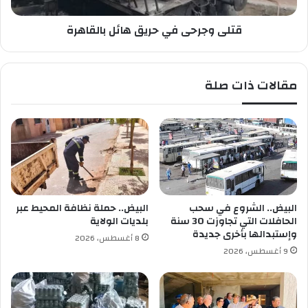
ة
ى
ا
قتلى وجرحى في حريق هائل بالقاهرة
ف
ل
ي
خ
ح
ا
ر
مقالات ذات صلة
م
ي
س
ق
ة
ه
ا
ئ
ل
ب
ا
ل
البيض.. الشروع في سحب
البيض.. حملة نظافة المحيط عبر
ق
الحافلات التي تجاوزت 30 سنة
بلديات الولاية
ا
وإستبدالها بأخرى جديدة
8 أغسطس، 2026
ه
9 أغسطس، 2026
ر
ة