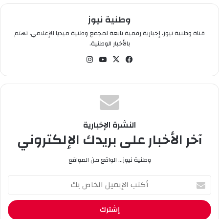
وطنية نيوز
قناة وطنية نيوز، إخبارية رقمية تابعة لمجمع وطنية ميديا الإعلامي، تهتم
بالأخبار الوطنية.
في
‫X
‫You
انس
سب
Tub
تقر
وك
e
ام
النشرة الإخبارية
آخر الأخبار على بريدك الإلكتروني
وطنية نيوز... الواقع من المواقع
أ
ك
ت
ب