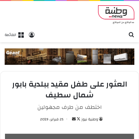
بحث
تسجيل الدخول
القائمة
العثور على طفل مقيد ببلدية بابور
شمال سطيف
اختطف من طرف مجهولين
وطنية نيوز
ت
أ
25 فبراير، 2019
ا
ر
ب
س