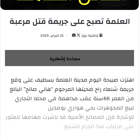
العلمة تصبح على جريمة قتل مرعبة
وطنية نيوز
ت
أ
21 فبراير، 2019
ا
ر
ب
س
ع
ل
ع
ب
ل
ر
اهتزت صبيحة اليوم مدينة العلمة بسطيف على وقع
ى
ي
جريمة شنعاء راح ضحيتها المرحوم “هاني صالح” البالغ
X
د
ا
من العمر 66سنة عقب مداهمة في محله التجاري
إ
لبيع المجوهرات بحي هواري بومدين
ل
للإشارة فإن المصالح الأمنية قد باشرت مهامها للعثور
ك
على مرتكب هذا الجرم الشنيع.
ت
ر