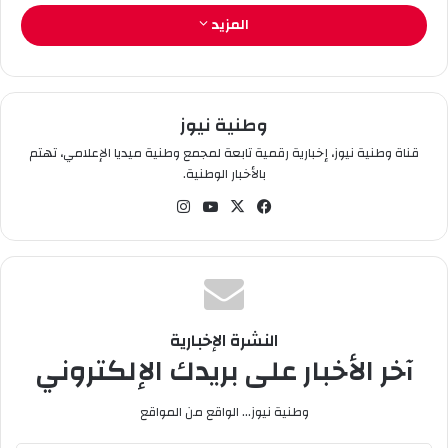
و
المزيد
ن
ي
ا
وطنية نيوز
قناة وطنية نيوز، إخبارية رقمية تابعة لمجمع وطنية ميديا الإعلامي، تهتم
بالأخبار الوطنية.
في
‫X
‫You
انس
سب
Tub
تقر
وك
e
ام
النشرة الإخبارية
آخر الأخبار على بريدك الإلكتروني
وطنية نيوز... الواقع من المواقع