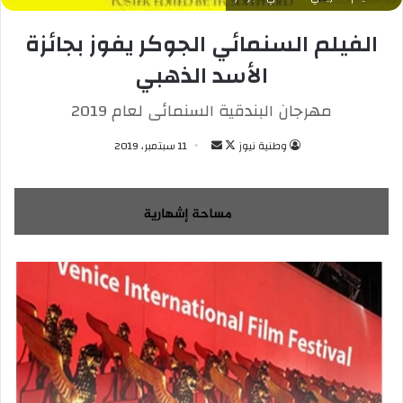
الفيلم السنمائي الجوكر يفوز بجائزة
الأسد الذهبي
مهرجان البندقية السنمائى لعام 2019
وطنية نيوز
ت
أ
11 سبتمبر، 2019
ا
ر
ب
س
ع
ل
ع
ب
ل
ر
ى
ي
X
د
ا
إ
ل
ك