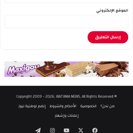
الموقع الإلكتروني
© Copyright 2009 - 2026, WATANIA NEWS, All Rights Reserved
من نحن؟
الخصوصية
الأحكام والشروط
إنضم لوطنية نيوز
إعلانات وإشهار
‫X
فيسبوك
‫YouTube
انستقرام
تيلقرام