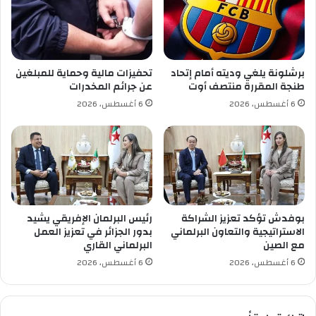
ه
ا
ر
ل
ب
أ
ا
و
ئ
ل
برشلونة يلغي وديته أمام إتحاد
تحفيزات مالية وحماية للمبلغين
ي
ب
طنجة المقررة منتصف أوت
عن جرائم المخدرات
ب
إ
6 أغسطس، 2026
6 أغسطس، 2026
ع
ح
ي
ر
ن
ا
أ
ز
ر
س
ن
ب
ا
ع
ت
م
بوفدش تؤكد تعزيز الشراكة
رئيس البرلمان الإفريقي يشيد
س
ي
الاستراتيجية والتعاون البرلماني
بدور الجزائر في تعزيز العمل
ط
د
مع الصين
البرلماني القاري
ي
ا
6 أغسطس، 2026
6 أغسطس، 2026
ف
ل
ي
ا