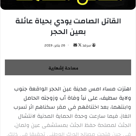
القاتل الصامت يودي بحياة عائلة
بعين الحجر
سرمد
ت
أ
26 يناير، 2019
ا
ر
ب
س
ع
ل
ع
ب
ل
ر
اهتزت مساء امس مدينة عين الحجر الواقعة جنوب
ى
ي
ولاية سطيف، على نبأ وفاة أب وزوجته الحامل
X
د
ا
وابنتهما، بعد اختناقهم في مقر سكناهم اثر تسرب
إ
الغاز، فيما سارعت وحدة الحماية المدنية لانتشال
ل
الجثث لمصلحة حفظ الجثث بمستشفى عين ولمان،
ك
في حين فتحت مصالح الدرك الوطني تحقيقا في ذلك.
ت