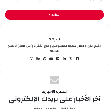
ر
و
المزيد
ن
ي
ا
سرمد
القلم الذي لا يحمل هموم المظلومين وجوع الفقراء وأنين الوطن لا يصلح
للكتابة
في
‫X
لين
صو
‫You
بينت
بيه
انس
سب
كدإ
ر
Tub
يري
ان
تقر
وك
ن
من
e
س
س
ام
فلي
ت
كر
النشرة الإخبارية
آخر الأخبار على بريدك الإلكتروني
وطنية نيوز... الواقع من المواقع