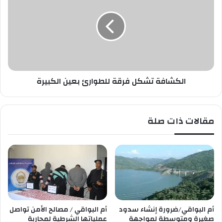
ة
ك
ج
ش
ا
ا
م
ف
ع
ة
ي
ت
ة
ش
ب
الكشافة تشكل فرقة للطوارئ بعين الكبيرة
ك
م
ل
د
ف
ي
ر
مقالات ذات صلة
ن
ق
ة
ة
ب
ل
و
ل
س
ط
ع
و
ا
ا
د
ر
ة
ئ
أم البواقي/ضرورة إنشاء سدود
أم البواقي / مصالح الأمن تواصل
ب
صغيرة ومتوسطة لمواجهة
عملياتها الشرطية لمحاربة