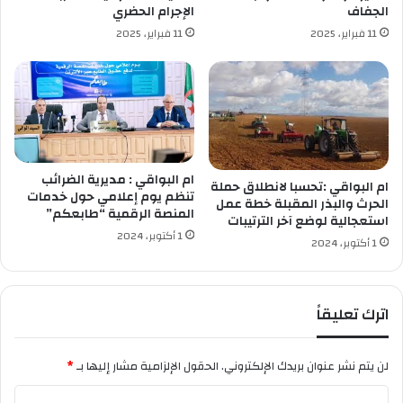
ع
الجفاف
الإجرام الحضري
ي
11 فبراير، 2025
11 فبراير، 2025
ن
ا
ل
ك
ب
ي
ر
ة
ام البواقي : مديرية الضرائب
ام البواقي :تحسبا لانطلاق حملة
تنظم يوم إعلامي حول خدمات
الحرث والبذر المقبلة خطة عمل
المنصة الرقمية “طابعكم”
استعجالية لوضع آخر الترتيبات
1 أكتوبر، 2024
1 أكتوبر، 2024
اترك تعليقاً
لن يتم نشر عنوان بريدك الإلكتروني.
الحقول الإلزامية مشار إليها بـ
*
ا