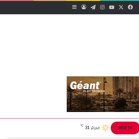
‫X
فيسبوك
‫YouTube
انستقرام
تيلقرام
تسجيل الدخول
إضافة عمود جانبي
31
℃
WEB TV
الجزائر