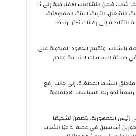
ار حيداوي بعد أن أبرز “الحجم الكبير” للأنشطة التي نظمها المجلس، والتي جمعت أكثر من 25 ألف شاب، ضمن النشاطات الافتراضية إلى أن
التشغيل، التربية، البيئة، المقاولاتية،
تقليدية إلى رهانات أكثر ارتباطًا
بطة بالشباب، وتقييم الجهود المبذولة على
 في صياغة السياسات الشبابية وعدم
ة البطالة، واستحداث مناطق النشاط المصغرة، إلى جانب رفع
سمياً نحو ربط السياسات الاجتماعية
لى رئيس الجمهورية، يتضمن تشخيصًا
رين أساسيين في عمله، داعيًا الشباب