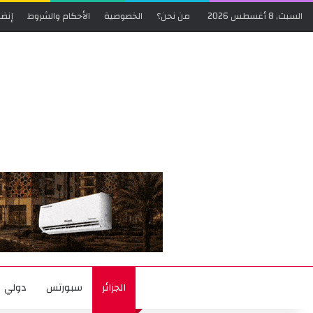
السبت, 8 أغسطس 2026
من نحن؟
الخصوصية
الأحكام والشروط
إنضم
الجزائر
سبورتس
دولي