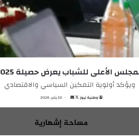
مجلس الأعلى للشباب يعرض حصيلة 2025
ويؤكد أولوية التمكين السياسي والاقتصادي
وطنية نيوز
ت
أ
10 يناير، 2026
ا
ر
ب
س
ع
ل
ع
ب
ل
ر