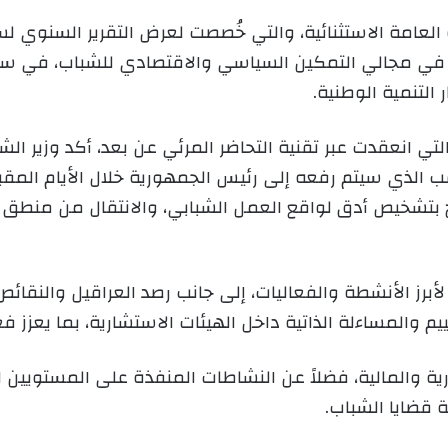
ى
ي
X
د
ة في مجالي التمكين السياسي والاقتصادي للشباب، في س
ا
إ
 التنمية الوطنية.
ل
ك
لتي انعقدت عبر تقنية التحاضر المرئي عن بعد، أكد وزير ا
ت
ب الذي سيتم رفعه إلى رئيس الجمهورية خلال الأيام المق
ر
و
س خلال سنة 2025، بما يسمح بتشخيص أدق لواقع العمل الشبابي، والانتقا
ن
ي
ا
ًا لأبرز الأنشطة والفعاليات، إلى جانب رصد العراقيل وال
م والمساءلة الذاتية داخل الهيئات الاستشارية، بما يعزز فعا
ارية والمالية، فضلاً عن النشاطات المنفذة على المستويي
قضايا الشباب.