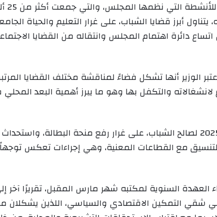
كما أش
ناول أبرز قضايا الشباب، على غرار التعليم والحياة الجامعية، 
اع دائرة اهتمام المجلس وانتقاله من القضايا الاجتماعية ال
اعتبر الوزير أنها تشكل فضاءً لمناقشة مختلف القضايا المرت
انشغالاته والتكفل بها وهو ما يبرز أهمية البعد المحلي
أين ثمّن جملة القرارات المتخذة خلال سنة 2025 لصالح الشباب، على غرار رفع منح
لتنسيق مع القطاعات المعنية، وهي إجراءات تعكس توجهاً ر
 العهدة السنوية لمكتبه شهر مارس المقبل، تقريرًا آخر إ
في شقي التمكين الاقتصادي والسياسي، اللذين يشكلان محو