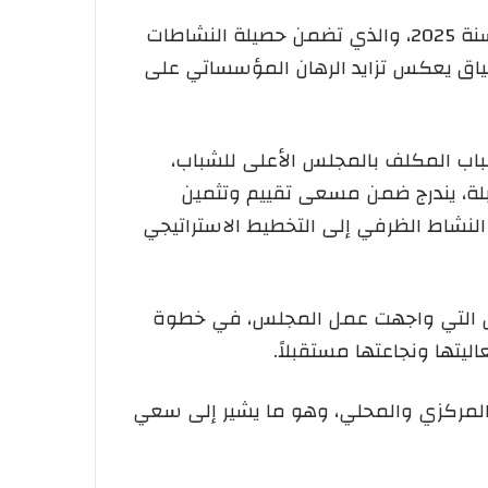
نظم المجلس الأعلى للشباب، اليوم جمعيته العامة الاستثنائية، والتي خُصصت لعرض التقرير السنوي لسنة 2025، والذي تضمن حصيلة النشاطات
ياق يعكس تزايد الرهان المؤسساتي على
لشباب المكلف بالمجلس الأعلى للشباب،
بلة، يندرج ضمن مسعى تقييم وتثمين
ل من منطق النشاط الظرفي إلى التخطيط الاستراتيجي
نقائص التي واجهت عمل المجلس، في خطوة
ليتها ونجاعتها مستقبلاً.
ن المركزي والمحلي، وهو ما يشير إلى سعي