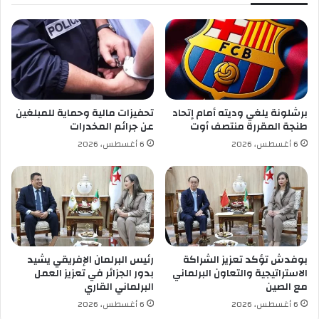
ي
ل
و
ت
مً
ا
ا
ل
د
أ
ر
ر
ا
د
س
برشلونة يلغي وديته أمام إتحاد
تحفيزات مالية وحماية للمبلغين
ن
يً
طنجة المقررة منتصف أوت
عن جرائم المخدرات
و
ا
6 أغسطس، 2026
6 أغسطس، 2026
ا
ح
ل
و
ك
ل
و
ا
ي
ل
ت
و
ق
ا
بوفدش تؤكد تعزيز الشراكة
رئيس البرلمان الإفريقي يشيد
ي
الاستراتيجية والتعاون البرلماني
بدور الجزائر في تعزيز العمل
ة
مع الصين
البرلماني القاري
م
6 أغسطس، 2026
6 أغسطس، 2026
ن