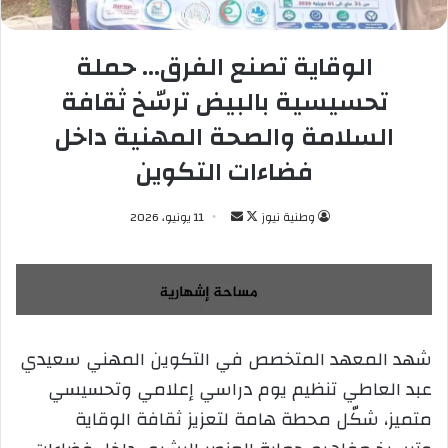
الوقاية تصنع الفرق… حملة
تحسيسية بالبيض ترسّخ ثقافة
السلامة والصحة المهنية داخل
فضاءات التكوين
وطنية نيوز
ت
أ
11 يونيو، 2026
ا
ر
ب
س
ع
ل
ع
ب
ل
ر
شهد المعهد المتخصص في التكوين المهني سعيدي
ى
ي
عبد العاطي تنظيم يوم دراسي إعلامي وتحسيسي
X
د
ا
متميز، شكّل محطة هامة لتعزيز ثقافة الوقاية
إ