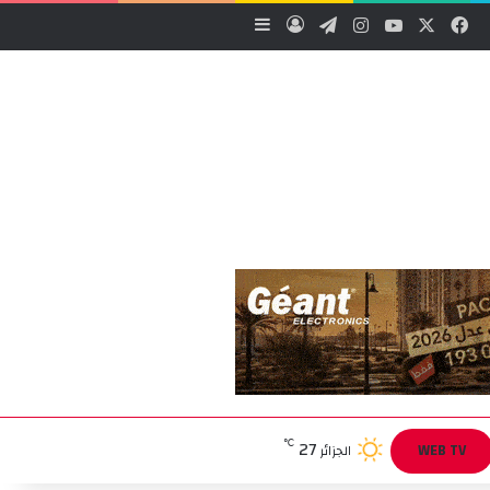
‫X
فيسبوك
‫YouTube
انستقرام
تيلقرام
تسجيل الدخول
إضافة عمود جانبي
27
℃
WEB TV
الجزائر