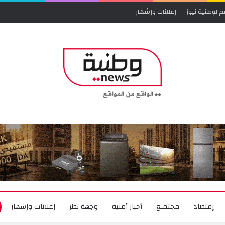
م لوطنية نيوز
إعلانات وإشهار
إقتصاد
مجتمـع
أخبار أمنية
وجهة نظر
إعلانات وإشهار