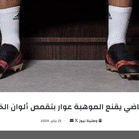
اضي يقنع الموهبة عوار بتقمص ألوان الخ
وطنية نيوز
ت
أ
21 يناير، 2019
ا
ر
ب
س