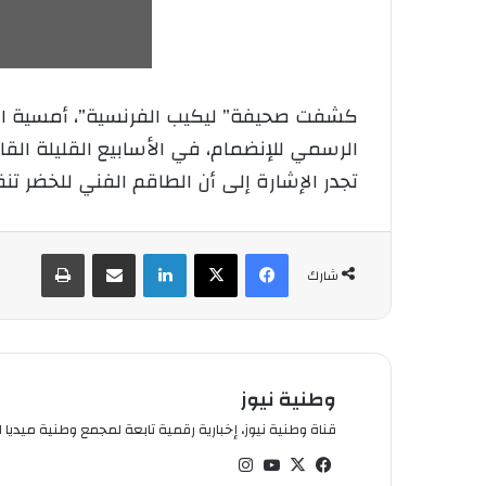
كشفت صحيفة” ليكيب الفرنسية”، أمسية اليو
الرسمي للإنضمام، في الأسابيع القليلة الق
تجدر الإشارة إلى أن الطاقم الفني للخضر تن
فيسبوك
‫X
لينكدإن
شارك عبر الإيميل
طباعة
شارك
وطنية نيوز
قناة وطنية نيوز، إخبارية رقمية تابعة لمجمع وطنية ميديا ال
في
‫X
‫You
انس