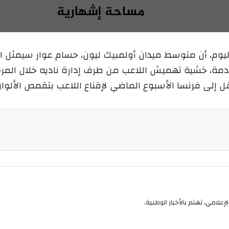
ع
ل
ع
ب
ل
ر
ى
ي
م، أن متوسط ميدان أولمبيك ليون، حسام عوار سيمثل المن
X
د
ادمة، خشية تهميش اللاعب من طرف إدارة ناديه خلال المرحل
ا
إ
قل إلى فرنسا الأسبوع الماضي لإقناع اللاعب بتقمص الألوان
ل
ك
ت
ر
و
ن
ي
ا
إعلامي، تهتم بالأخبار الوطنية.