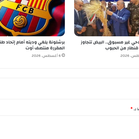
ر
ث
ل
ا
ن
لاحي غير مسبوق.. البيض تتجاوز
برشلونة يلغي وديته أمام إتحاد طن
المقررة منتصف أوت
6 أغسطس، 2026
 بـ
*