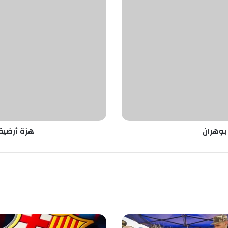
ز
ة
أ
ر
ض
ي
ة
م
ت
و
س
ط
بوهران
هزة أرضية
ة
ت
ض
ر
ب
ب
ن
ي
و