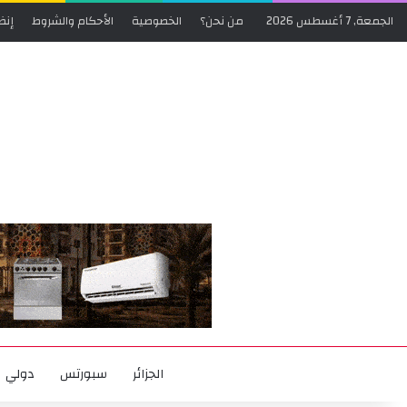
الجمعة, 7 أغسطس 2026
من نحن؟
الخصوصية
الأحكام والشروط
إنض
الجزائر
سبورتس
دولي