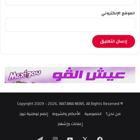
.
الموقع الإلكتروني
© Copyright 2009 - 2026, WATANIA NEWS, All Rights Reserved
من نحن؟
الخصوصية
الأحكام والشروط
إنضم لوطنية نيوز
إعلانات وإشهار
‫X
فيسبوك
‫YouTube
انستقرام
تيلقرام