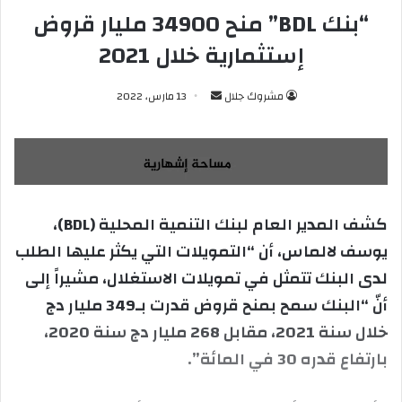
“بنك BDL” منح 34900 مليار قروض
إستثمارية خلال 2021
مشروك جلال
أ
13 مارس، 2022
ر
س
ل
ب
ر
كشف المدير العام لبنك التنمية المحلية (BDL)،
ي
يوسف لالماس، أن “التمويلات التي يكثر عليها الطلب
د
ا
لدى البنك تتمثل في تمويلات الاستغلال، مشيراً إلى
إ
أنّ “البنك سمح بمنح قروض قدرت بـ349 مليار دج
ل
خلال سنة 2021، مقابل 268 مليار دج سنة 2020،
ك
بارتفاع قدره 30 في المائة”.
ت
ر
و