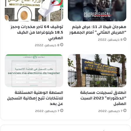
ء
س
ب
ي
2
ة
0
–
مهرجان فيكا الـ 11: عرض فيلم
توقيف 64 تاجر مخدرات وحجز
ب
ا
“المريض المثالي” أمام الجمهور
18.5 كيلوغراما من الكيف
ا
ل
المغربي
8 ديسمبر، 2022
ل
أ
8 ديسمبر، 2022
م
و
ا
ك
ئ
ر
ة
ا
ه
ن
ذ
ي
ا
ة
ا
”
انطلاق تسجيلات مسابقة
السلطة الوطنية المستقلة
ل
ع
“الدكتوراه” 2023 السبت
للانتخابات تتيح إمكانية التسجيل
ع
المقبل
عن بعد
ل
ا
ى
7 ديسمبر، 2022
7 ديسمبر، 2022
م
أ
س
ع