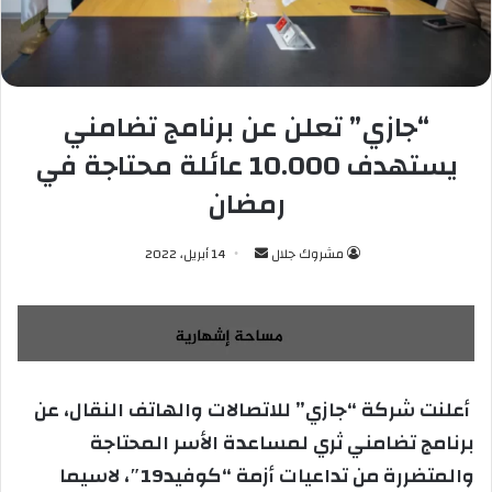
“جازي” تعلن عن برنامج تضامني
يستهدف 10.000 عائلة محتاجة في
رمضان
مشروك جلال
أ
14 أبريل، 2022
ر
س
ل
ب
ر
أعلنت شركة “جازي” للاتصالات والهاتف النقال، عن
ي
برنامج تضامني ثري لمساعدة الأسر المحتاجة
د
ا
والمتضررة من تداعيات أزمة “كوفيد19″، لاسيما
إ