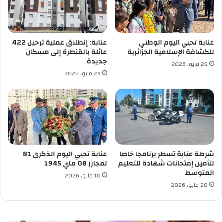
ن
ي
ة
ل
ا
ل
ل
ض
عنابة تحيي اليوم الوطني
عنابة: إنطلاق عملية ترحيل 422
ق
م
للكشافة الإسلامية الجزائرية
عائلة بالقنطرة إلى مسكان
د
ا
جديدة
28 مايو، 2026
ي
ن
24 مايو، 2026
م
ا
ة
ل
ق
ا
ب
ج
ي
ت
ل
م
ر
ا
م
ع
شرطة عنابة تسطر برنامجا خاصا
عنابة تحيي اليوم الذكرى 81
ض
ي
لتأمين إمتحانات شهادة للتعليم
لمجازر 08 ماي 1945
ا
المتوسط
ي
10 مايو، 2026
ن
ط
20 مايو، 2026
ل
ل
ت
ق
ع
ح