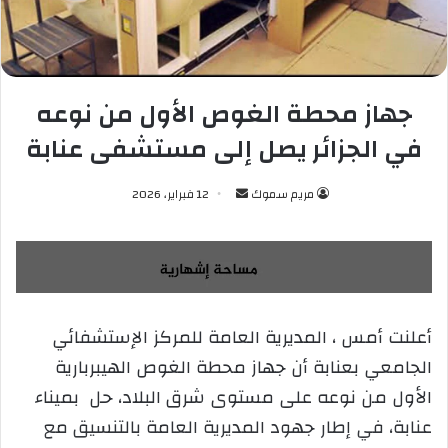
جهاز محطة الغوص الأول من نوعه
في الجزائر يصل إلى مستشفى عنابة
مريم سموك
أ
12 فبراير، 2026
ر
س
ل
ب
ر
أعلنت أمس ، المديرية العامة للمركز الإستشفائي
ي
الجامعي بعنابة أن جهاز محطة الغوص الهيبربارية
د
ا
الأول من نوعه على مستوى شرق البلاد، حل بميناء
إ
عنابة، في إطار جهود المديرية العامة بالتنسيق مع
ل