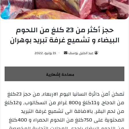
حجز أكثر من 23 كلغ من اللحوم
البيضاء و تشميع غرفة تبريد بوهران
عبد الجليل يوسف
أ
15 يونيو، 2022
ر
س
ل
ب
ر
تمكن أمن دائرة السانيا اليوم الاربعاء, من حجز 23كلغ
ي
من الدجاج, و11كلغ و800 غرام من السكالوب, و12كلغ
د
ا
من لحم البقر, بالاضافة الى تشميع غرفة التبريد
إ
المحتوية على 750كلغ من اللحوم الحمراء و 400كلغ
ل
من اللحوم البيضاء بإحدى المحلات التجارية المخصصة
ك