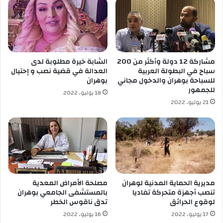
ض
ا
ي
ج
ع
ا
ا
ل
ل
ج
ب
ز
مشاركة 12 دولة وأكثر من 200
الشابة خيرة مطلوبة لدى
ك
ا
سباح في البطولة العربية
العدالة في قضية نصب و إحتيال
ا
ئ
للسباحة بوهران والدخول مجاني
بوهران
ل
ر
للجمهور
18 يوليو، 2022
و
ي
21 يوليو، 2022
ر
ي
ي
ن
ا
إ
ل
ى
ا
ل
ب
مديرية الحماية المدنية لوهران
مصلحة الأمراض المعدية
تنصب أجهزة متحركة تفاديا
بالمستشفى الجامعي بوهران
ق
لوقوع الحرائق
تدق ناقوس الخطر
ا
ع
17 يوليو، 2022
16 يوليو، 2022