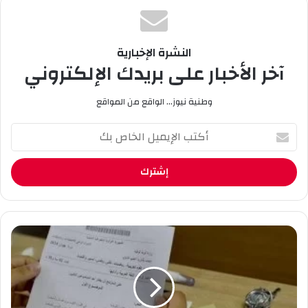
النشرة الإخبارية
آخر الأخبار على بريدك الإلكتروني
وطنية نيوز... الواقع من المواقع
أ
ك
ت
ب
ا
ل
إ
ي
أ
م
ي
ي
د
ل
ا
ا
ع
ل
م