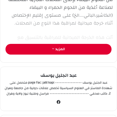
لصناعة أغذية من اللحوم الحمراء و البيضاء
ت
ر
(الكاشير،الباتي….الخ) على مستوى إقليم الإختصاص
و
أثناء خرجة ميدانية لمراقبة هذا النوع من المحلات.
ن
ي
أتت هذه الخرجة الميدانية للمراقبة بالتنسيق مع
ا
المصالح المشتركة متمثلة في كل من لجنة الصحة و
المزيد
حماية البيئة لبلدية السانية ،ممثلي عن مديرية
التجارة،ومنظمة حماية المستهلك, ووفقا لبيان
شرطة وهران فقد تم اتخاذ الاجراءات القانونية اللازمة
عبد الجليل يوسف
ضد المخالف.
عبد الجليل يوسف ----------------- page Fac: jalil kapi متحصل على
شهادة الماستر في العلوم السياسية تخصص علاقات دولية من جامعة وهران
2. كاتب صحفي ------------------------- مراسل وطنية نيوز ولاية وهران
في
سب
وك