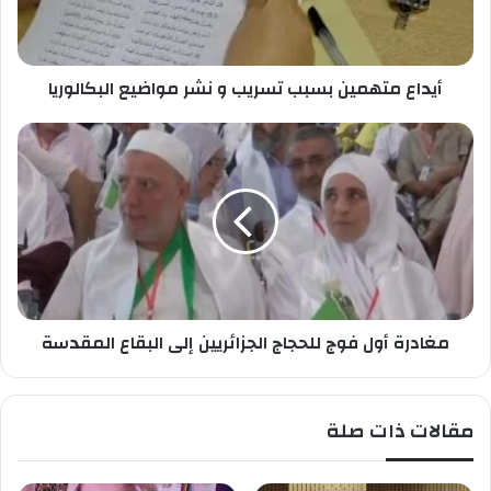
خ
ت
ا
ه
ص
م
ب
أيداع متهمين بسبب تسريب و نشر مواضيع البكالوريا
ي
ك
ن
ب
م
س
غ
ب
ا
ب
د
ت
ر
س
ة
ر
أ
ي
و
ب
ل
و
مغادرة أول فوج للحجاج الجزائريين إلى البقاع المقدسة
ف
ن
و
ش
ج
ر
ل
مقالات ذات صلة
م
ل
و
ح
ا
ج