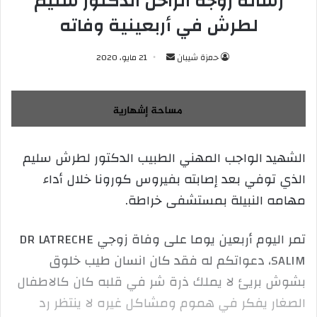
رسالة زوجة الراحل الدكتور سليم
لطرش في أربعينية وفاته
حمزة شيبان
أ
21 مايو، 2020
ر
س
ل
ب
ر
الشهيد الواجب المهني الطبيب الدكتور لطرش سليم
ي
الذي توفي بعد إصابته بفيروس كورونا خلال أداء
د
ا
مهامه النبيلة بمستشفى خراطة.
إ
ل
تمر اليوم أربعين يوما على وفاة زوجي DR LATRECHE
ك
SALIM، دعواتكم له فقد كان انسان طيب خلوق
ت
ر
بشوش بريئ لا يملك ذرة شر في قلبه كان كالاطفال
و
الصغار يفكر في هموم ومشاكل غيره لا ينتظر رد
ن