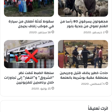
ا
ب
ة
ب
س
ف
ك
ي
مجهولون يسرقون 80 رأسا من
سقوط ثلاثة أطفال من سيارة
ا
ر
الغنم لموال من بلدية بابور
في موكب زفاف بجيجل
ن
و
2 ديسمبر، 2020
18 سبتمبر، 2020
ح
س
ي
ك
ث
و
ن
ر
ي
و
ة
ن
ا
ا
ل
ب
حادث خطير يخلف قتيل وجريحين
سلطة الضبط تلفت نظر
م
م
بمنطقة عقبة بوشريط بالعلمة
“الشروق” و”النهار” إلى تجاوزات
خ
س
خلال برنامجين تلفزيونيين
5 أغسطس، 2020
ز
ت
21 يوليو، 2020
ن
ش
ب
ف
غ
ى
اترك تعليقاً
ر
ع