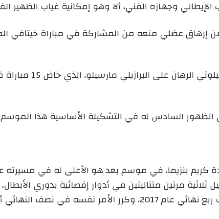
الإيطالي وجهازه الفني، ألا وهو إمكانية غياب الظهير الفر
، من إرهاق عضلي منعه من المشاركة في مباراة خيتافي ال
وفي حالة غياب ميندي، فس
 الظهور السادس له في التشكيلة الأساسية هذا الموسم.
ادة كريم بنزيما، في موسم يعد هو الأعلى له في مسيرته 
 ثلاثية مرتين متتاليتين في أدوار إقصائية بدوري الأبطال، 
ثلاثة أهداف في مرمى بايرن ميونخ في إياب ربع نهائي عام 2017، و