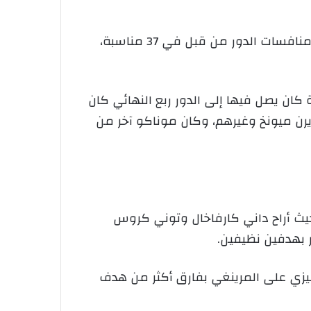
ولم يتمكن أي فريق من خوض منافسات ربع نهائي دوري أبطال أوروبا أكثر من ريال مدريد، حيث خاض منافسات الدور من قبل في 37 مناسبة،
رة كان يصل فيها إلى الدور ربع النهائي كان
يرن ميونخ وغيرهم، وكان موناكو آخر من
 حيث أراح داني كارفاخال وتوني كروس
ليزي على المرينغي بفارق أكثر من هدف