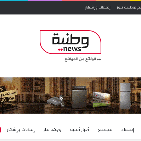
م لوطنية نيوز
إعلانات وإشهار
إقتصاد
مجتمـع
أخبار أمنية
وجهة نظر
إعلانات وإشهار