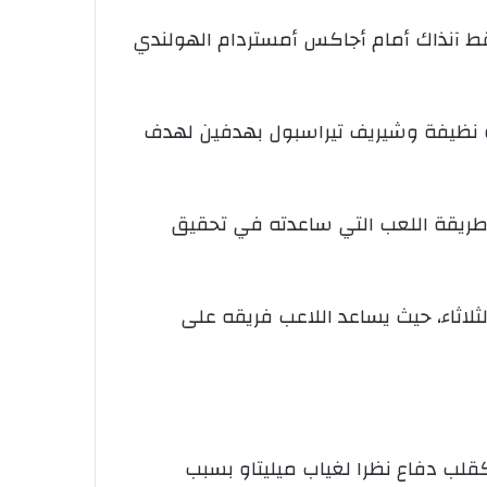
ارق أكثر من هدف على ملعبه في دوري الأبطال منذ عام 2019، حينما سقط آنذاك أمام أجاكس أمستردام الهولندي
ية نظيفة وشيريف تيراسبول بهدفين لهدف
نه سيتبع نفس طريقة اللعب التي ساعدته في تحقيق
لاثاء، حيث يساعد اللاعب فريقه على
لب دفاع نظرا لغياب ميليتاو بسبب