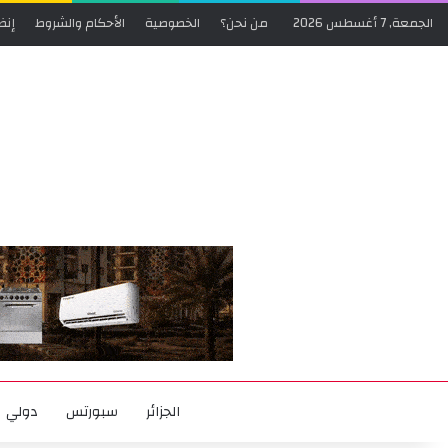
الجمعة, 7 أغسطس 2026
من نحن؟
الخصوصية
الأحكام والشروط
إنض
الجزائر
سبورتس
دولي