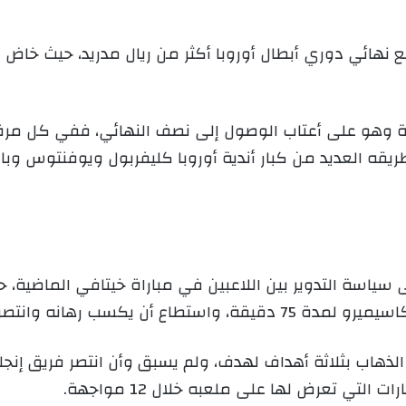
نغي للهزيمة وهو على أعتاب الوصول إلى نصف النهائي، ففي كل م
قه العديد من كبار أندية أوروبا كليفربول ويوفنتوس وبا
 سياسة التدوير بين اللاعبين في مباراة خيتافي الماضية،
رهانه وانتصر بهدفين نظيفين.
الذهاب بثلاثة أهداف لهدف، ولم يسبق وأن انتصر فريق إنج
التي تعرض لها على ملعبه خلال 12 مواجهة.