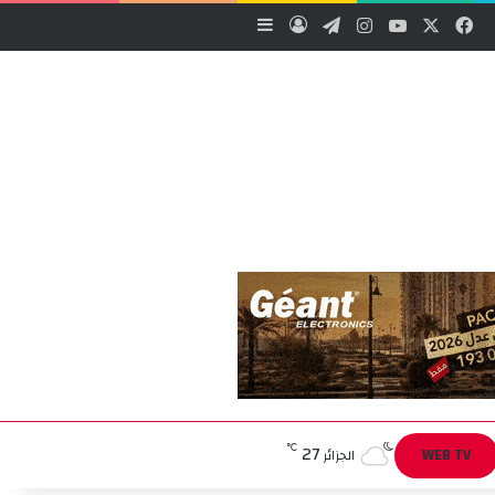
‫X
فيسبوك
‫YouTube
انستقرام
تيلقرام
تسجيل الدخول
إضافة عمود جانبي
27
℃
WEB TV
الجزائر