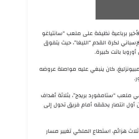
الأخير برباعية نظيفة على ملعب “سانتياغو
سباني لكرة القدم “الليغا”، حيث يتفوق
بيونزليغ، كان ينبغي عليه مواصلة عروضه
ي ملعب “ستامفورد بريدج”، بثلاثة أهداف
ن أول انتصار يحققه أمام فريق تحول إلى
اث هزائم، استطاع الملكي تغيير مسار