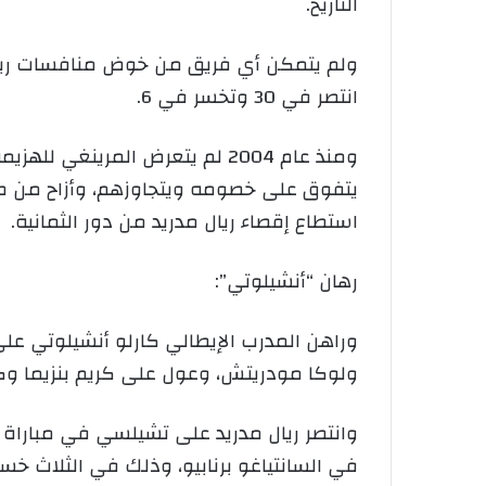
التاريخ.
انتصر في 30 وتخسر في 6.
ومنذ عام 2004 لم يتعرض المري
يتفوق على خصومه ويتجاوزهم، وأزاح من طري
استطاع إقصاء ريال مدريد من دور الثمانية.
رهان “أنشيلوتي”:
وراهن المدرب الإيطالي كارلو أنشيلوتي على
ولوكا مودريتش، وعول على كريم بنزيما وكاسيميرو لمدة 75 دقيقة، واستطاع أن يكسب 
وانتصر ريال مدريد على تشيلسي في مباراة 
في السانتياغو برنابيو، وذلك في الثلاث خسارات 