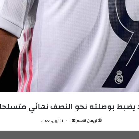
د يضبط بوصلته نحو النصف نهائي متسلحا 
نريمان قاسم
أ
11 أبريل، 2022
ر
س