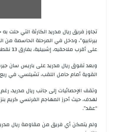
تجاوز فريق ريال مدريد الكارثة التي حلت به 
بيرنابيو”، ودخل في المرحلة الحاسمة من ال
على أقرب ملاحقيه، إشبيلية، بفارق 13 نقطة، كما أن حظوظه في التقدم نحو نصف نهائي دوري أبطال أوروبا باتت كبيرة.
وبعد تفوق ريال مدريد على باريس سان جيرم
القوية أمام حامل اللقب، تشيلسي، في ربع النهائي، حي
وتقف الإحصائيات إلى جانب ريال مدريد، رغم
لهدف، حيث أحرز المهاجم الفرنسي كريم بنزيم
“عقد”.
ولم يتمكن أي فريق من مقاومة ريال مدريد 