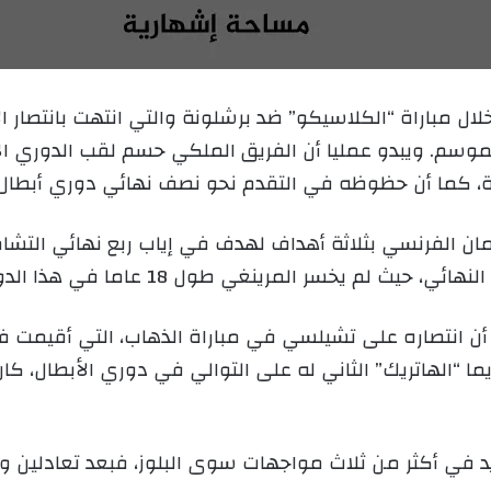
ل
ب
ر
ي
خلال مباراة “الكلاسيكو” ضد برشلونة والتي انتهت بانتصار 
د
موسم. ويبدو عمليا أن الفريق الملكي حسم لقب الدوري الإ
ا
إ
ل
ك
ان الفرنسي بثلاثة أهداف لهدف في إياب ربع نهائي التشام
ت
ث لم يخسر المرينغي طول 18 عاما في هذا الدور.
ر
و
ن
 أن انتصاره على تشيلسي في مباراة الذهاب، التي أقيمت ف
ي
ا “الهاتريك” الثاني له على التوالي في دوري الأبطال، كا
ا
في أكثر من ثلاث مواجهات سوى البلوز، فبعد تعادلين وثل