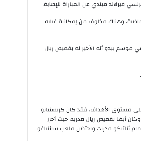
نسي فيرلاند ميندي عن المباراة للإصابة.
ماضية، وهناك مخاوف من إمكانية غيابه
ينبغي على أنشيلوتي الرهان على البرازيلي مارسيلو، الذي خاض 15 مباراة في موسم يبدو أنه الأخير له بقميص ريال
على مستوى الأهداف، فقد كان كريستيانو
وكان أيضا بقميص ريال مدريد، حيث أحرز
كرر الأمر نفسه في نصف النهائي أمام أتلتيكو مدريد، واحتضن ملعب سانتياغو