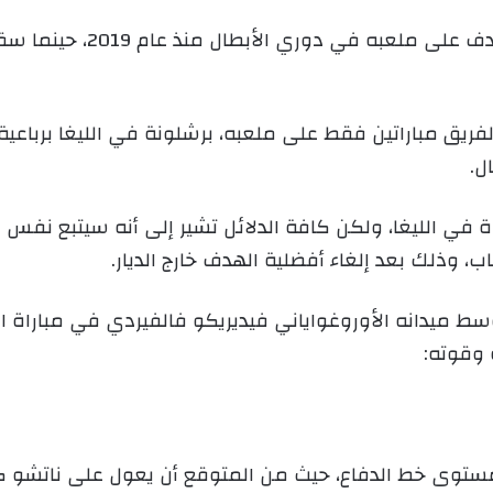
ولم يخسر الفريق الملكي بف
لفريق مباراتين فقط على ملعبه، برشلونة في الليغا برباع
ل.
وتي للعب بطريقة 4-3-3 المعتادة في الليغا، ولكن كافة الدلائل تشير إلى أ
اب، وذلك بعد إلغاء أفضلية الهدف خارج الديار.
ط ميدانه الأوروغواياني فيديريكو فالفيردي في مباراة الث
 وقوته:
توى خط الدفاع، حيث من المتوقع أن يعول على ناتشو كق