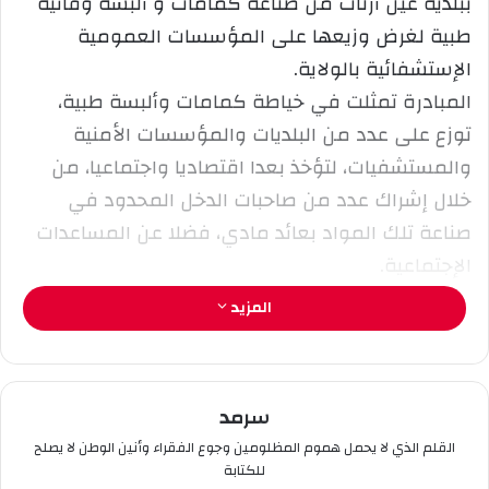
ببلدية عين أرنات من صناعة كمامات و ألبسة وقائية
ا
طبية لغرض وزيعها على المؤسسات العمومية
إ
الإستشفائية بالولاية.
ل
المبادرة تمثلت في خياطة كمامات وألبسة طبية،
ك
توزع على عدد من البلديات والمؤسسات الأمنية
ت
ر
والمستشفيات، لتؤخذ بعدا اقتصاديا واجتماعيا، من
و
خلال إشراك عدد من صاحبات الدخل المحدود في
ن
صناعة تلك المواد بعائد مادي، فضلا عن المساعدات
ي
الإجتماعية.
ا
يسابق هؤلاء الشباب المتبرع الزمن يوميا، وقبل
المزيد
توقيت حظر التجول، لخياطة أكبر عدد ممكن من
الكمامات والازياء الصحية.
باتت هذه التجربة التطوعية نموذجا وطابعا مميزا
سرمد
لهذه الفترة الوبائية، وتحولت عديد المنازل إلى ورشات
القلم الذي لا يحمل هموم المظلومين وجوع الفقراء وأنين الوطن لا يصلح
خيرية للخياطة، في مبادرات فردية وجماعية، فيما
للكتابة