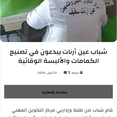
شباب عين أرنات يبدعون في تصنيع
الكمامات والألبسة الوقائية
سرمد
ت
أ
13 أبريل، 2020
ا
ر
ب
س
ع
ل
ع
ب
ل
ر
قام شباب من طلبة وإداريي مركز التكوين المهني
ى
ي
X
د