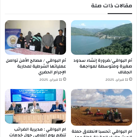
مقالات ذات صلة
ا
ي
ل
ر
ف
و
ا
س
س
ك
د
و
ر
و
ن
أم البواقي/ضرورة إنشاء سدود
أم البواقي / مصالح الأمن تواصل
ا
صغيرة ومتوسطة لمواجهة
عملياتها الشرطية لمحاربة
؟
الجفاف
الإجرام الحضري
11 فبراير، 2025
11 فبراير، 2025
ام البواقي : مديرية الضرائب
ام البواقي :تحسبا لانطلاق حملة
تنظم يوم إعلامي حول خدمات