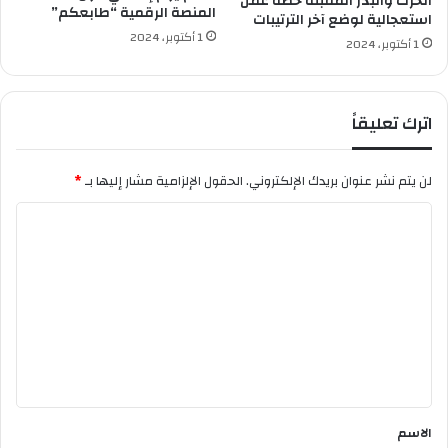
الحرث والبذر المقبلة خطة عمل
المنصة الرقمية “طابعكم”
استعجالية لوضع آخر الترتيبات
1 أكتوبر، 2024
1 أكتوبر، 2024
اترك تعليقاً
لن يتم نشر عنوان بريدك الإلكتروني.
الحقول الإلزامية مشار إليها بـ
*
ا
ل
ت
ع
ل
ي
ق
*
الاسم