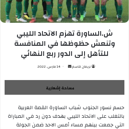
ش.الساورة تهزم الاتحاد الليبي
وتنعش حظوظها في المنافسة
للتأهل إلى الدور ربع النهائي
نريمان قاسم
أ
14 مارس، 2022
ر
س
ل
ب
ر
حسم نسور الجنوب شباب الساورة القمة العربية
ي
بالتغلب على الاتحاد الليبي بهدف دون رد في المباراة
د
ا
التي جمعت بينهم مساء أمس الاحد ضمن الجولة
إ