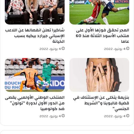
ب
ل
ة
ل
إ
ك
ح
و
ي
ك
المجر تحقق فوزها الأول على
شاكيرا تعلن انفصالها عن اللاعب
ا
ا
منتخب الأسود الثلاثة منذ 60
الإسباني جيرارد بيكيه بسبب
ء
ي
عاما
الخيانة
ل
ي
4 يونيو، 2022
4 يونيو، 2022
ل
ن
ي
ي
و
ن
م
ش
ا
ط
ل
د
و
ا
ط
خ
بنزيمة يتخلى عن الإستئناف في
المنتخب الوطني الأولمبي يقصى
ن
ل
قضية فالبوينا و”الشريط
من الدور الأول لدورة “تولون”
ي
الجنسي”
ضد كولومبيا
م
ل
س
4 يونيو، 2022
4 يونيو، 2022
ذ
ك
و
ن
ي
ه