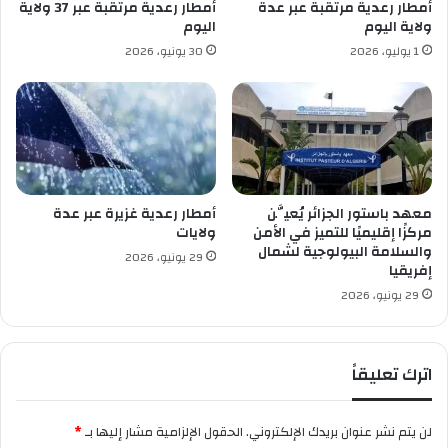
أمطار رعدية مرتقبة عبر عدة
أمطار رعدية مرتقبة عبر 37 ولاية
د
ولاية اليوم
اليوم
ا
1 يوليو، 2026
30 يونيو، 2026
ن
.
.
ر
ب
ع
ن
ه
معهد باستور الجزائر يُعيَّن
أمطار رعدية غزيرة عبر عدة
ا
مركزًا إقليميًا للتميز في الأمن
ولايات
ئ
والسلامة البيولوجية لشمال
29 يونيو، 2026
إفريقيا
ي
ك
29 يونيو، 2026
أ
س
إ
اترك تعليقاً
ف
ر
ي
لن يتم نشر عنوان بريدك الإلكتروني.
الحقول الإلزامية مشار إليها بـ
*
ق