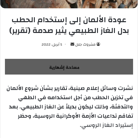
عودة الألمان إلى إستخدام الحطب
بدل الغاز الطبيعي يثير صدمة (تقرير)
مشروك جلال
أ
5 أبريل، 2022
ر
س
ل
ب
ر
نشرت وسائل إعلام صينية، تقارير بشأن شروع الألمان
ي
في تخزين الحطب من أجل استخدامه في الطهي
د
ا
والتدفئة، وذلك ليكون بديلاً عن الغاز الطبيعي. بعد
إ
تفاقم تداعيات الأزمة الأوكرانية الروسية، وحظر
ل
إستيراد الغاز الروسي.
ك
ت