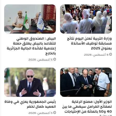
الثقة بين البائع والمستهلك، ومكافحة أي تجاوزات أو
ز
ل
خداع تجاري محتمل.
ا
ا
م
ل
ويعد هذا القرار مؤشرا إلى رغبة السلطات العمومية
ن
ج
في ضبط السوق عبر أدوات ترويجية مرنة بدلًا من
ا
ا
التدخلات الصارمة، مما يعكس تحولًا تدريجيًا نحو آليات
و
م
م
ع
اقتصاد السوق المنظم .
وزارة التربية تعلن اليوم نتائج
البيض : الصندوق الوطني
و
ي
مسابقة توظيف الأساتذة
للتقاعد بالبيض يطلق حملة
س
بعنوان 2025
إعلامية لفائدة الجالية الجزائرية
م
بالخارج
بواسطة
رحاب هناء
6 أغسطس، 2026
ا
5 أغسطس، 2026
ل
ا
ص
ط
ي
ا
ف
الوزير الأول: مصنع الرغاية
رئيس الجمهورية يعزي في وفاة
لصفائح الفرامل سيغطي ما بين
العميد كمال لخضر
40 و50 بالمائة من الإحتياجات
5 أغسطس، 2026