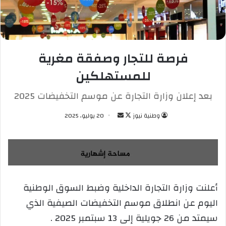
فرصة للتجار وصفقة مغرية
للمستهلكين
بعد إعلان وزارة التجارة عن موسم التخفيضات 2025
وطنية نيوز
ت
أ
20 يوليو، 2025
ا
ر
ب
س
ع
ل
ع
ب
ل
ر
أعلنت وزارة التجارة الداخلية وضبط السوق الوطنية
ى
ي
اليوم عن انطلاق موسم التخفيضات الصيفية الذي
X
د
ا
سيمتد من 26 جويلية إلى 13 سبتمبر 2025 .
إ