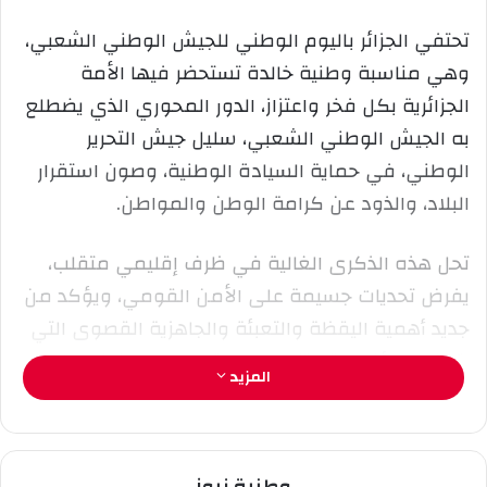
ل
ر
تحتفي الجزائر باليوم الوطني للجيش الوطني الشعبي،
ى
ي
وهي مناسبة وطنية خالدة تستحضر فيها الأمة
X
د
ا
الجزائرية بكل فخر واعتزاز، الدور المحوري الذي يضطلع
إ
به الجيش الوطني الشعبي، سليل جيش التحرير
ل
الوطني، في حماية السيادة الوطنية، وصون استقرار
ك
البلاد، والذود عن كرامة الوطن والمواطن.
ت
ر
و
تحل هذه الذكرى الغالية في ظرف إقليمي متقلب،
ن
يفرض تحديات جسيمة على الأمن القومي، ويؤكد من
ي
جديد أهمية اليقظة والتعبئة والجاهزية القصوى التي
ا
يتمتع بها أفراد قواتنا المسلحة، المرابطون في كل
المزيد
شبر من التراب الوطني، وخاصة على الحدود، حيث
يضرب رجال الجيش أروع صور الصبر والانضباط والتفاني
في أداء الواجب.
وطنية نيوز