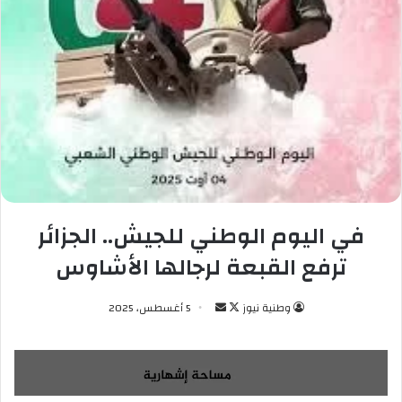
في اليوم الوطني للجيش.. الجزائر
ترفع القبعة لرجالها الأشاوس
وطنية نيوز
ت
أ
5 أغسطس، 2025
ا
ر
ب
س
ع
ل
ع
ب