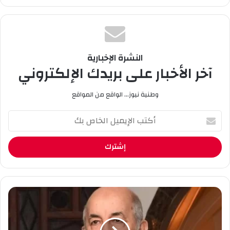
سب
Tub
تقر
وك
e
ام
النشرة الإخبارية
آخر الأخبار على بريدك الإلكتروني
وطنية نيوز... الواقع من المواقع
أ
ك
ت
ب
ا
ل
إ
ي
ت
م
ب
ي
و
ل
ن