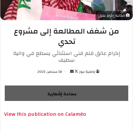
الكاتبة إكرام علاق
من شغف المطالعة إلى مشروع
تحدي
إكرام عالق قلم فني استثنائي يسطع في والية
سطيف
وطنية نيوز
ت
أ
18 سبتمبر، 2021
ا
ر
ب
س
ع
ل
ع
ب
ل
ر
View this publication on Calaméo
ى
ي
X
د
ا