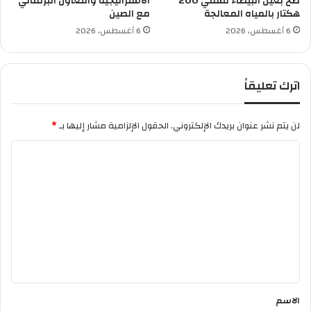
ضخ بعين البيضاء لسقي 200
الاستراتيجية والتعاون البرلماني
هكتار بالمياه المعالجة
مع الصين
ل
أ
6 أغسطس، 2026
6 أغسطس، 2026
م
ا
م
اترك تعليقاً
"
م
و
لن يتم نشر عنوان بريدك الإلكتروني.
الحقول الإلزامية مشار إليها بـ
*
ن
ا
ا
ك
ل
و
"
ت
ع
ل
ي
ق
*
الاسم