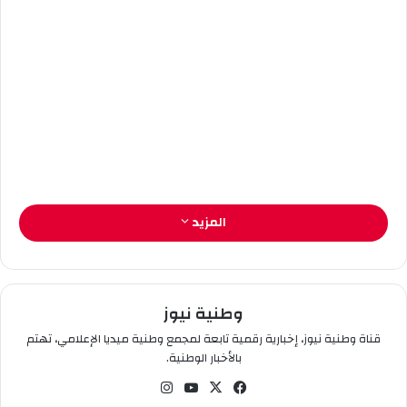
إ
ل
ك
ت
ر
و
ن
ي
ا
المزيد
Publish
at
Calaméo
or
browse
the library.
وطنية نيوز
قناة وطنية نيوز، إخبارية رقمية تابعة لمجمع وطنية ميديا الإعلامي، تهتم
بالأخبار الوطنية.
في
‫X
‫You
انس