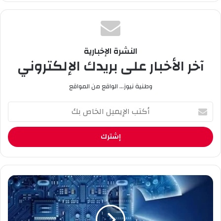
وك
e
ام
النشرة الإخبارية
آخر الأخبار على بريدك الإلكتروني
وطنية نيوز... الواقع من المواقع
أ
ك
ت
ب
ا
ل
إ
ي
ا
م
ل
ي
ت
ل
ح
ا