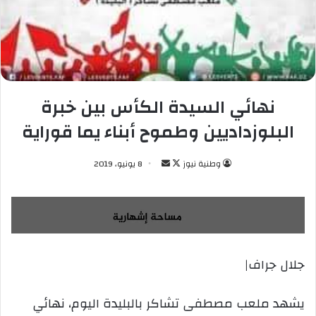
نهائي السيدة الكأس بين خبرة
البلوزداديين وطموح أبناء يما قوراية
وطنية نيوز
ت
أ
8 يونيو، 2019
ا
ر
ب
س
ع
ل
ع
ب
ل
ر
جلال جراف|
ى
ي
X
د
ا
يشهد ملعب مصطفى تشاكر بالبليدة اليوم، نهائي