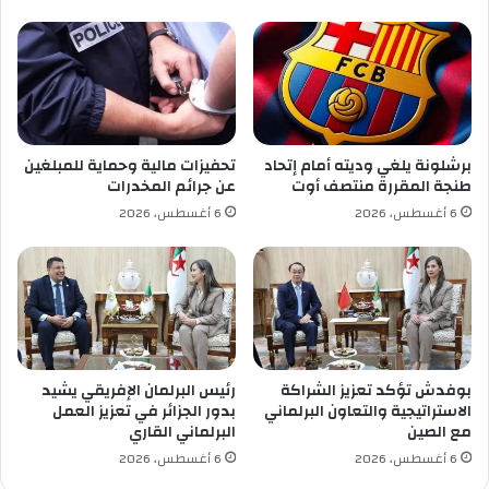
2
ز
0
ط
1
ر
9
ي
ق
ب
ن
برشلونة يلغي وديته أمام إتحاد
تحفيزات مالية وحماية للمبلغين
ي
طنجة المقررة منتصف أوت
عن جرائم المخدرات
م
6 أغسطس، 2026
6 أغسطس، 2026
ل
ة
ب
و
ا
د
ا
ل
بوفدش تؤكد تعزيز الشراكة
رئيس البرلمان الإفريقي يشيد
ب
الاستراتيجية والتعاون البرلماني
بدور الجزائر في تعزيز العمل
ا
مع الصين
البرلماني القاري
ر
6 أغسطس، 2026
6 أغسطس، 2026
د