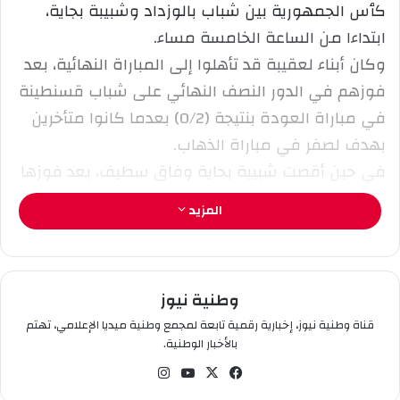
إ
كٱس الجمهورية بين شباب بالوزداد وشبيبة بجاية،
ل
ابتداءا من الساعة الخامسة مساء.
ك
وكان أبناء لعقيبة قد تأهلوا إلى المباراة النهائية، بعد
ت
ر
فوزهم في الدور النصف النهائي على شباب قسنطينة
و
في مباراة العودة بنتيجة (0/2) بعدما كانوا متأخرين
ن
بهدف لصفر في مباراة الذهاب.
ي
في حين أقصت شبيبة بجاية وفاق سطيف، بعد فوزها
ا
خارج ميدانها (1/2) وإنهزامها على ملعبها بنتيجة (0/1).
المزيد
وتسعى الشبيبة للتتويج بالكأس الثانية في تاريخها بعد
لقب 2008، بينما يطمع ابناء بلوزداد في ترسيع خزائن
النادي باللقب الثامن في مسيرتهم والحاق بكوكبة
وطنية نيوز
الفرق الأكثر تتويجا بالسيدة الكأس (مولودية العاصمة
قناة وطنية نيوز، إخبارية رقمية تابعة لمجمع وطنية ميديا الإعلامي، تهتم
اتحاد العاصمة ووفاق سطيف).
بالأخبار الوطنية.
في
‫X
‫You
انس
سب
Tub
تقر