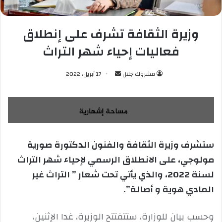
وزيرة الثقافة تشرف على إنطلاق
فعاليات إحياء شهر التراث
مشروك جلال
أ
17 أبريل، 2022
ر
س
ل
ب
ر
ستشرف وزيرة الثقافة والفنون الدكتورة صورية
ي
مولوجي، على الانطلاق الرسمي لإحياء شهر التراث
د
ا
لسنة 2022، والذي يأتي تحت شعار ” التراث غير
إ
المادي هوية و أصالة”.
ل
ك
وحسب بيان للوزارة، ستتفتتح الوزيرة، غدا الإثنين،
ت