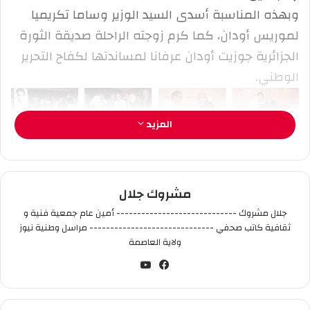
وبهذه المناسبة أسدى السيد الوزير وساما تكريميا
ت
ر
لموريس أودان، كما كرم زوجته الراحلة صديقة الثورة
و
الجزائرية جوزيت أودان عرفانا لمساندتها لكفاح التحرير
ن
الوطني.
ي
ا
المزيد
مشروك جلال
جلال مشروك ----------------------------- أمين عام جمعية فنية و
ثقافية كاتب صحفي ------------------------------ مراسل وطنية نيوز
ولاية العاصمة
في
‫You
سب
Tub
وك
e