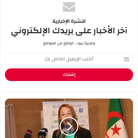
النشرة الإخبارية
آخر الأخبار على بريدك الإلكتروني
وطنية نيوز... الواقع من المواقع
أ
ك
ت
ب
ا
ل
إ
ي
ا
م
ل
ي
ص
ل
ا
ا
ل
ل
و