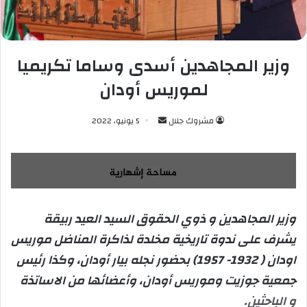
وزير المجاهدين أسدى وساما تكريميا
لموريس أودان
مشروك جلال
أ
5 يونيو، 2022
ر
س
ل
ب
ر
وزير المجاهدين و ذوي الحقوق السيد العيد ربيقة
ي
يشرف على ندوة تاريخية مخلدة لذاكرة المناضل موريس
د
ا
اودان ( 1932- 1957) بحضور نجله بيار أودان، وكذا رئيس
إ
جمعية جوزيت وموريس أودان، وأعضائها من الاساتذة
ل
و الباحثين.
ك