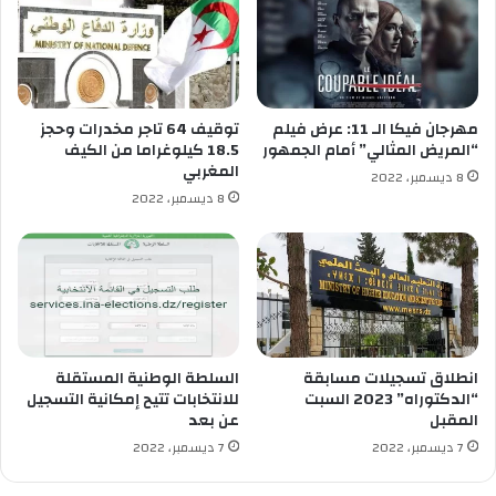
ف
ت
ا
ي
ي
ط
ا
م
ت
أ
ن
مهرجان فيكا الـ 11: عرض فيلم
توقيف 64 تاجر مخدرات وحجز
م
“المريض المثالي” أمام الجمهور
18.5 كيلوغراما من الكيف
ت
المغربي
8 ديسمبر، 2022
ر
8 ديسمبر، 2022
ش
ح
ي
ن
ا
ل
ب
ي
انطلاق تسجيلات مسابقة
السلطة الوطنية المستقلة
ا
“الدكتوراه” 2023 السبت
للانتخابات تتيح إمكانية التسجيل
المقبل
عن بعد
م
و
7 ديسمبر، 2022
7 ديسمبر، 2022
أ
و