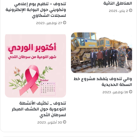
د
ل
المناطق النائية
تندوف – تنظيم يوم إعلامي
ة
و
وتكويني حول البوابة الإلكترونية
2 يناير، 2025
.
ح
لسجلات الشكاوي
.
د
27 نوفمبر، 2023
م
ا
ا
ت
ه
ا
ي
ل
؟
م
ر
ك
ب
ا
والي تندوف يتفقد مشروع خط
ل
السكة الحديدية
أ
16 نوفمبر، 2023
و
تندوف _ تكثيف الأنشطة
ل
التوعوية حول الكشف المبكر
م
لسرطان الثدي
ب
30 أكتوبر، 2023
ي
و
ي