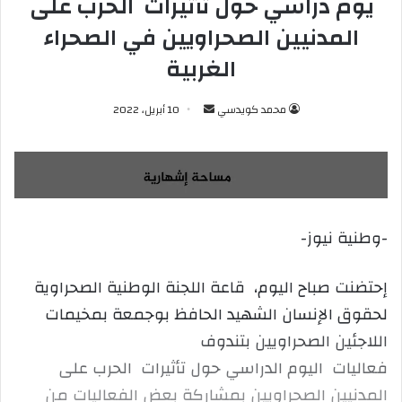
يوم دراسي حول تأثيرات الحرب على
المدنيين الصحراويين في الصحراء
الغربية
محمد كويدسي
أ
10 أبريل، 2022
ر
س
ل
ب
ر
-وطنية نيوز-
ي
د
ا
إحتضنت صباح اليوم، قاعة اللجنة الوطنية الصحراوية
إ
لحقوق الإنسان الشهيد الحافظ بوجمعة بمخيمات
ل
اللاجئين الصحراويين بتندوف
ك
فعاليات اليوم الدراسي حول تأثيرات الحرب على
ت
ر
المدنيين الصحراويين بمشاركة بعض الفعاليات من