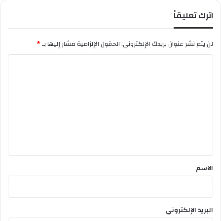
ق
اترك تعليقاً
ف
ع
ل
لن يتم نشر عنوان بريدك الإلكتروني.
الحقول الإلزامية مشار إليها بـ
*
ى
ج
ا
ا
ل
ه
ز
ت
ي
ع
ت
ل
ه
ا
ي
ق
*
الاسم
البريد الإلكتروني