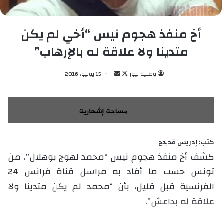
أخ منفذ هجوم نيس “أخي لم يكن
متدينا ولا علاقة له بالإرهاب”
وطنية نيوز
ت
أ
15 يوليو، 2016
ا
ر
ب
س
ع
ل
ع
ب
ل
ر
كتب: إدريس قديدح
ى
ي
كشف أخ منفذ هجوم نيس “محمد لهوج بوهلال”، من
X
د
تونس حسب ما أفاد به مراسل قناة فرانس 24
ا
إ
الفرنسية قبل قليل، بأن “محمد لم يكن متدينا ولا
ل
علاقة له بداعش”.
ك
ت