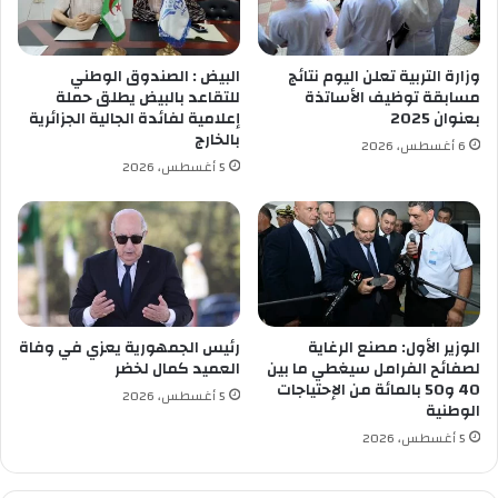
م
ح
ظ
وزارة التربية تعلن اليوم نتائج
البيض : الصندوق الوطني
و
مسابقة توظيف الأساتذة
للتقاعد بالبيض يطلق حملة
ر
بعنوان 2025
إعلامية لفائدة الجالية الجزائرية
بالخارج
6 أغسطس، 2026
5 أغسطس، 2026
الوزير الأول: مصنع الرغاية
رئيس الجمهورية يعزي في وفاة
لصفائح الفرامل سيغطي ما بين
العميد كمال لخضر
40 و50 بالمائة من الإحتياجات
5 أغسطس، 2026
الوطنية
5 أغسطس، 2026