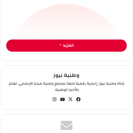
ر
و
ن
ي
ا
المزيد
وطنية نيوز
قناة وطنية نيوز، إخبارية رقمية تابعة لمجمع وطنية ميديا الإعلامي، تهتم
بالأخبار الوطنية.
في
‫X
‫You
انس
سب
Tub
تقر
وك
e
ام