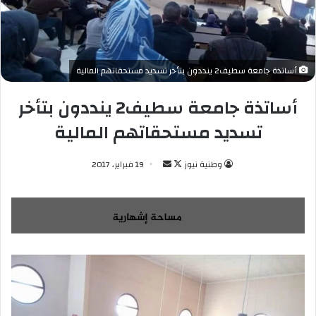
أساتذة جامعة سطيف2 ينددون بتأخر تسديد مستحقاتهم المالية
أساتذة جامعة سطيف2 ينددون بتأخر
تسديد مستحقاتهم المالية
وطنية نيوز
ت
أ
19 فبراير، 2017
ا
ر
ب
س
ع
ل
ع
ب
ل
ر
ى
ي
X
د
ا