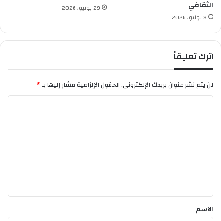
الثقافي
ة
29 يونيو، 2026
م
8 يوليو، 2026
ن
ك
و
اترك تعليقاً
ر
و
ن
لن يتم نشر عنوان بريدك الإلكتروني.
الحقول الإلزامية مشار إليها بـ
*
ا
ا
ل
ت
ع
ل
ي
ق
*
الاسم