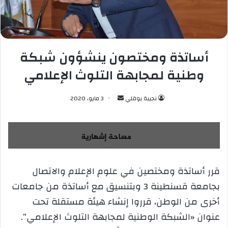
أساتذة ومختصون ينشؤون شبكة
وطنية لمجابهة التلوث الإعلامي
نجيبة بوقلي
أ
3 مايو، 2020
ر
س
ل
ب
ر
قرر أساتذة ومختصين في علوم الإعلام والاتصال
ي
بجامعة قسنطينة 3 وبتنسيق مع أساتذة من جامعات
د
ا
أخرى من الوطن، قرروا إنشاء هيئة مستقلة تحت
إ
عنوان «الشبكة الوطنية لمجابهة التلوث الإعلامي”.
ل