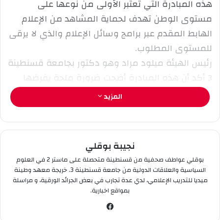
هذه المبادرة التي تعتبر الأولى من نوعها على
ك
مستوى الوطن تهدف لحماية المشاهد من الإعلام
ت
ر
الهابط المقدم عبر برامج وسائل الإعلام والذي لا يرقى
و
للمستوى المطلوب.
ن
رئيس الهيئة ميلود مراد وهو دكتور بجامعة قسنطينة
ي
3 أكد أن هذه المبادرة أضحت ضرورة ملحة يفرضها
ا
الواقع الإعلامي، في ظل صمت سلطة الضبط
المزيد
المختصة سواء في السمعي البصري أو سلطة ضبط
الصحافة المكتوبة التي لم تؤسس إلى غاية اليوم.
هذه الشبكة الوطنية التي أسسها أساتذة جامعيين
نجيبة بوقلي
وأكاديميين من بينهم الدكتور رضوان بلخيري من
بوقلي عواطف صحفية من قسنطينة متحصلة على ماستر 2 في العلوم
جامعة تبسة، عطاء الله طريف من جامعة الأغواط،
السياسية والعلاقات الدولية من جامعة قسنطينة 3. خريجة معهد وطينة
زكريا بن صغير من المدرسة العليا العسكرية للإعلام و
ميديا للتدريب الإعلامي، لدي عدة تجارب في بعض الجرائد الورقية، و مراسلة
بمواقع اخبارية.
الاتصال، الأستاذ طالب جامعة خميس مليانة، كريم
في
دواجي من جامعة الجزائر وغيرهم، سيمثلون المكاتب
سب