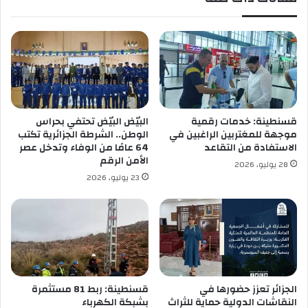
ا
ر
ل
ا
أ
ل
ن
ع
ش
د
ط
و
ة
ل
ا
ك
قسنطينة: خدمات رقمية
البيّض البيّض تحتفي بحراس
ل
و
موجهة للمغتربين الراغبين في
الوطن.. الشرطة الجزائرية تكتب
ت
ف
الاستفادة من التقاعد
64 عامًا من الوفاء وتدخل عصر
ج
ي
الأمن الرقم
28 يوليو، 2026
ا
د
23 يوليو، 2026
ر
1
ي
9
ة
ل
ل
و
ق
ا
الجزائر تعزز حضورها في
قسنطينة: ربط 81 مستثمرة
ي
النقاشات الدولية حماية للثراث
بشبكة الكهرباء