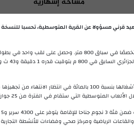
ب
ر
ي
د
ا
إ
ل
وكان سعيد قرني خلال مشوراه الرياضي متخصصًا في سباق 800 متر. و
ك
ت
ر
و
ن
ي
ا
لقاعات الرياضية ومركز صحي وفضاءات للأنشطة التجارية