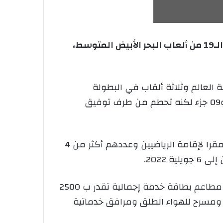
عيِن العداء الدولي السابق عيسى جبير سعيد قرني مسؤولا عن القرية المتوسطية، تحسبا للنسخة الـ19 من ألعاب البحر الأبيض المتوسط،
حصل على لقب واحد في بطولة العالم وثلاثة ألقاب في البطولة
الإفريقية، وهو أيضا صاحب الرقم القياسي الجزائري السابق في 800 م بتوقيت قدره 1 دقيقة و43 ث و09 جزء لكنه تحطم من طرف توفيق
وستكون القرية المتوسطية، التي اكتملت أشغالها بنسبة 100 بالمائة في انتظار الانتهاء من تجهيزها مقرا لإقامة الرياضيين وعددهم أكثر من 4
وتضم القرية المتوسطية المقترحة للتصنيف ضمن فئة 3 نجوم جناحا للإقامة يتوفر على 4300 سرير و5 مطاعم بطاقة خدمة إجمالية تقدر ب 2500
 ومسرح للهواء الطلق ومرافق خدماتية