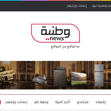
م لوطنية نيوز
إعلانات وإشهار
إقتصاد
مجتمـع
أخبار أمنية
وجهة نظر
إعلانات وإشهار