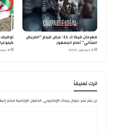
ت
ح
س
ي
س
ي
مهرجان فيكا الـ 11: عرض فيلم “المريض
ة
المثالي” أمام الجمهور
كيلوغرا
م
ك
8 ديسمبر، 2022
8 ديسمبر، 2022
ث
ف
ة
ت
ع
اترك تعليقاً
ز
ي
ز
لن يتم نشر عنوان بريدك الإلكتروني.
الحقول الإلزامية مشار إليها
ا
ا
ل
ل
ل
و
ت
ق