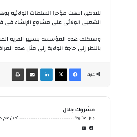
للتذكير، انتهت مؤخرا السلطات الولائية بو
الشعبي الولائي على مشروع الإنشاء في فتر
وستكلف هذه المؤسسة بتسيير القرية المت
بالنظر إلى حاجة الولاية إلى مثل هذه المر
فيسبوك
‫X
لينكدإن
شارك عبر الإيميل
طباعة
شارك
مشروك جلال
جلال مشروك ----------------------------- أمين عام جم
في
‫You
سب
Tub