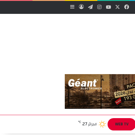
‫X
فيسبوك
‫YouTube
انستقرام
تيلقرام
تسجيل الدخول
إضافة عمود جانبي
27
℃
WEB TV
الجزائر