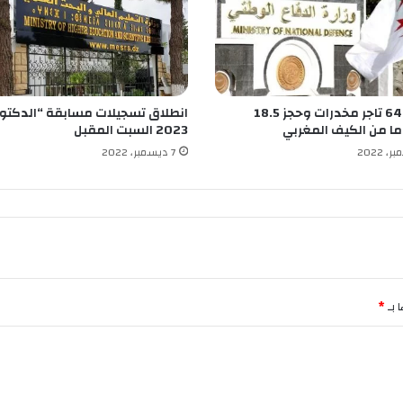
ا
ل
م
ن
س
ي
توقيف 64 تاجر مخدرات وحجز 18.5
انطلاق تسجيلات مسابقة “الدكتور
ة
ما من الكيف المغربي
2023 السبت المقبل
7 ديسمبر، 2022
 بـ
*