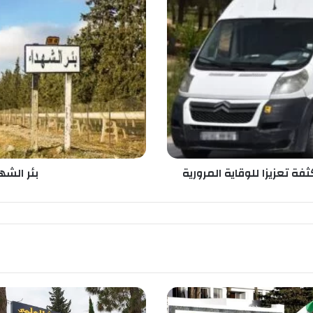
ئ
ر
ا
ل
ش
ه
د
ا
ء
ذ
ا
ك
 تعزيزا للوقاية المرورية
بئر الشه
ر
ة
ا
ل
ت
ا
ر
ي
خ