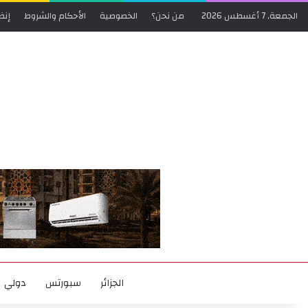
الجمعة, 7 أغسطس 2026
من نحن؟
الخصوصية
الأحكام والشروط
إنض
الجزائر
سبورتس
دولي