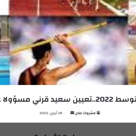
 القرية المتوسطية
مشروك جلال
أ
26 أبريل، 2022
ر
س
ل