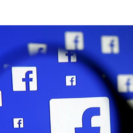
ى
ي
X
د
ا
إ
ل
ك
ت
ر
و
ن
ي
ا