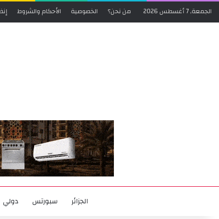
الجمعة, 7 أغسطس 2026
من نحن؟
الخصوصية
الأحكام والشروط
إنض
الجزائر
سبورتس
دولي