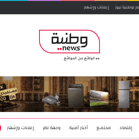
م لوطنية نيوز
إعلانات وإشهار
إقتصاد
مجتمـع
أخبار أمنية
وجهة نظر
إعلانات وإشهار