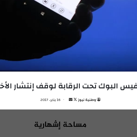
لفيس البوك تحت الرقابة لوقف إنتشار الأخ
وطنية نيوز
ت
أ
16 يناير، 2017
ا
ر
ب
س
ع
ل
ع
ب
ل
ر