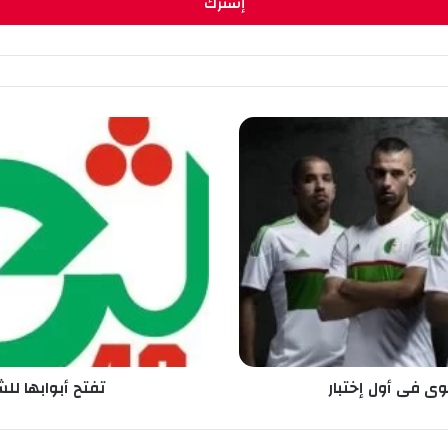
ت
ف
ت
ح
أ
ب
و
ا
ب
ه
ا
ل
ل
وى فى أول إختبار
تفتح أبوابها للش
ش
ب
ا