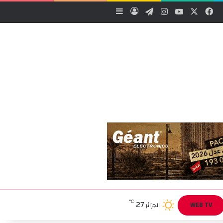
‫X
فيسبوك
‫YouTube
انستقرام
تيلقرام
تسجيل الدخول
إضافة عمود جانبي
27
℃
WEB TV
الجزائر