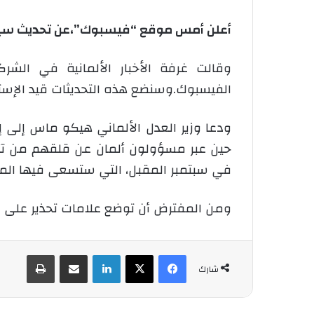
أعلن أمس موقع “فيسبوك”،عن تحديث سيطرأ 
وقالت غرفة الأخبار الألمانية في الشر
الفيسبوك.وسنضع هذه التحديثات قيد الإستخد
ودعا وزير العدل الألماني هيكو ماس إلى إ
حين عبر مسؤولون ألمان عن قلقهم من تأثير 
في سبتمبر المقبل، التي ستسعى فيها المست
ومن المفترض أن توضع علامات تحذير على الت
فيسبوك
‫X
لينكدإن
شارك عبر الإيميل
طباعة
شارك