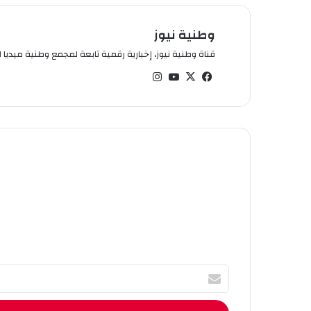
وطنية نيوز
قناة وطنية نيوز، إخبارية رقمية تابعة لمجمع وطنية ميديا ال
في
‫X
‫You
انس
سب
Tub
تقر
وك
e
ام
أ
ك
ت