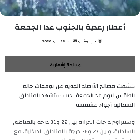
أمطار رعدية بالجنوب غدا الجمعة
ليلى بوشابو
أ
28 مايو، 2026
ر
س
ل
ب
ر
كشفت مصالح الأرصاد الجوية عن توقعات حالة
ي
الطقس ليوم غد الجمعة، حيث ستشهد المناطق
د
ا
الشمالية أجواء مشمسة.
إ
ل
وستتراوح درجات الحرارة بين 22 و31 درجة بالمناطق
ك
الساحلية، وبين 27 و36 درجة بالمناطق الداخلية، مع
ت
ر