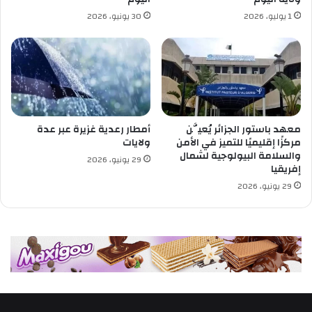
ا
1 يوليو، 2026
30 يونيو، 2026
ل
م
ر
ض
ى
ف
ر
ح
معهد باستور الجزائر يُعيَّن
أمطار رعدية غزيرة عبر عدة
ة
مركزًا إقليميًا للتميز في الأمن
ولايات
ا
والسلامة البيولوجية لشمال
29 يونيو، 2026
إفريقيا
ل
ع
29 يونيو، 2026
ي
د