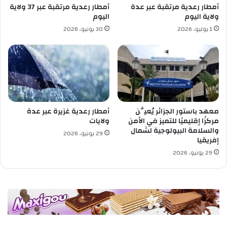
م
ة
أمطار رعدية مرتقبة عبر عدة
أمطار رعدية مرتقبة عبر 37 ولاية
ا
ب
ولاية اليوم
اليوم
ل
د
1 يوليو، 2026
30 يونيو، 2026
ه
ا
ج
ء
ر
ا
ة
ل
د
ف
ت
ي
معهد باستور الجزائر يُعيَّن
أمطار رعدية غزيرة عبر عدة
ر
مركزًا إقليميًا للتميز في الأمن
ولايات
ي
والسلامة البيولوجية لشمال
29 يونيو، 2026
إفريقيا
ا
ف
29 يونيو، 2026
ي
س
ك
ي
ك
د
ة