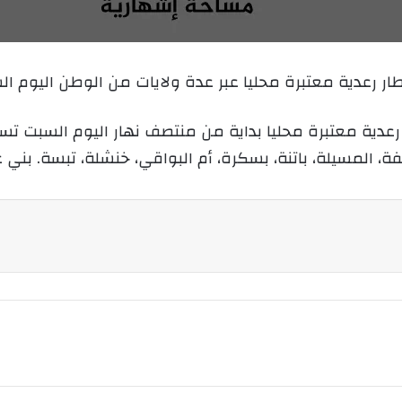
ب
ر
ي
ار رعدية معتبرة محليا عبر عدة ولايات من الوطن اليوم ال
د
ا
إ
رعدية معتبرة محليا بداية من منتصف نهار اليوم السبت تست
ل
، المسيلة، باتنة، بسكرة، أم البواقي، خنشلة، تبسة. بني ع
ك
ت
ر
و
ن
ي
ا