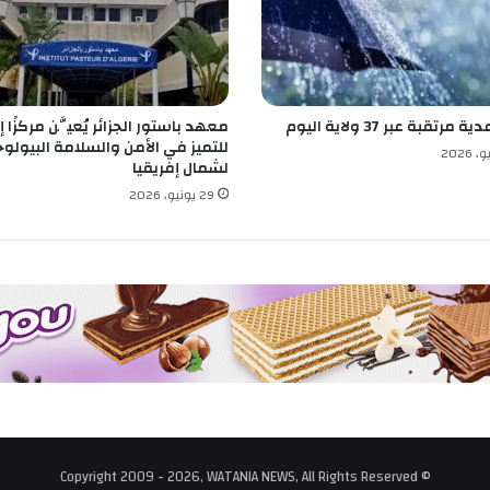
ك
ز
ا
ل
ب
مرتقبة عبر 37 ولاية اليوم
معهد باستور الجزائر يُعيَّن مركزًا إق
ك
للتميز في الأمن والسلامة البيولوج
ا
لشمال إفريقيا
ل
29 يونيو، 2026
و
ر
ي
ا
ل
ض
م
ا
ن
إ
ج
ر
ا
© Copyright 2009 - 2026, WATANIA NEWS, All Rights Reserved