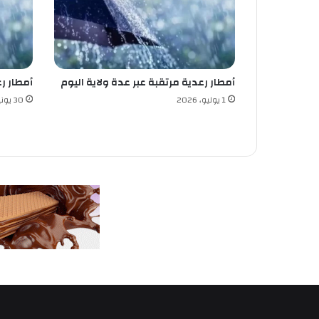
إ
ل
ى
ا
ل
أمطار رعدية مرتقبة عبر عدة ولاية اليوم
أمطار رعدية 
ج
ز
1 يوليو، 2026
30 يونيو، 2026
ا
ئ
ر
ب
ا
ل
ت
ا
ر
ي
خ
ي
ة