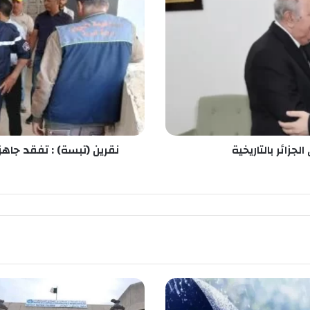
ي
ن
(
ت
ب
س
ة
)
:
ت
جزائر بالتاريخية
نقرين (تبسة) : تفقد جاهزي
ف
ق
د
ج
ا
ه
ز
ي
ة
م
ر