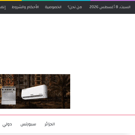
السبت, 8 أغسطس 2026
من نحن؟
الخصوصية
الأحكام والشروط
إنضم
الجزائر
سبورتس
دولي