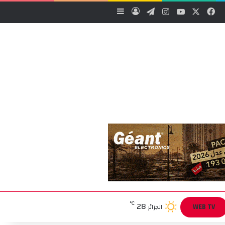
‫X
فيسبوك
‫YouTube
انستقرام
تيلقرام
تسجيل الدخول
إضافة عمود جانبي
28
℃
WEB TV
الجزائر