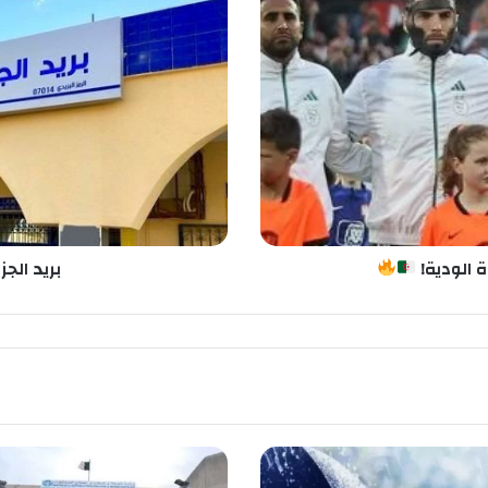
ر
ي
د
ا
ل
ج
ز
ا
ئ
ر
:
ا
ة الودية!
بريد الجز
ل
ت
و
ق
ي
ت
ا
ل
ج
د