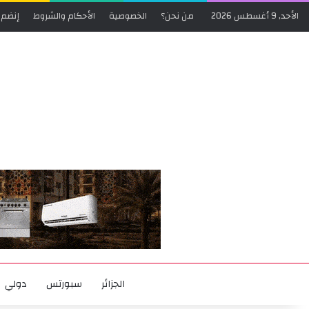
الأحد, 9 أغسطس 2026
من نحن؟
الخصوصية
الأحكام والشروط
إنضم 
الجزائر
سبورتس
دولي