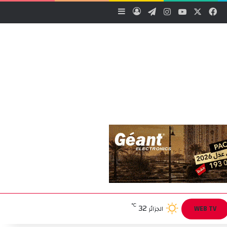
‫X
فيسبوك
‫YouTube
انستقرام
تيلقرام
تسجيل الدخول
إضافة عمود جانبي
32
℃
WEB TV
الجزائر