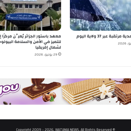
ي
د
ل
ل
ع
مرتقبة عبر 37 ولاية اليوم
معهد باستور الجزائر يُعيَّن مركزًا إق
م
للتميز في الأمن والسلامة البيولوج
ل
لشمال إفريقيا
29 يونيو، 2026
© Copyright 2009 - 2026, WATANIA NEWS, All Rights Reserved