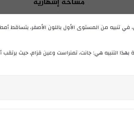
ب
ر
ي
س، في تنبيه من المستوى الأول باللون الأصفر، بتساقط أم
د
ا
إ
ل
ة بهذا التنبيه هي: جانت، تمنراست وعين قزام، حيث يرتقب
ك
ت
ر
و
ن
ي
ا