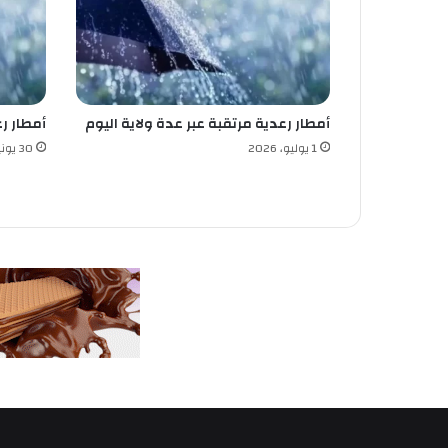
م
ب
ا
ر
ا
أمطار رعدية مرتقبة عبر عدة ولاية اليوم
أمطار رعدية 
ة
ا
1 يوليو، 2026
30 يونيو، 2026
ل
و
د
ي
ة
!