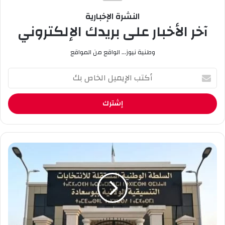
النشرة الإخبارية
آخر الأخبار على بريدك الإلكتروني
وطنية نيوز... الواقع من المواقع
أ
ك
ت
ب
ا
ل
إ
ي
أ
م
و
ي
ل
ل
ا
ا
س
ل
ت
خ
ح
ا
ق