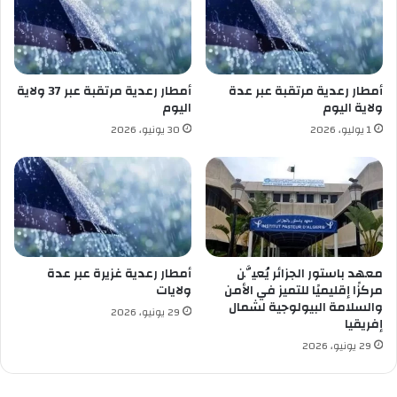
ت
ن
ح
ج
د
س
ا
ر
ث
ق
أمطار رعدية مرتقبة عبر عدة
أمطار رعدية مرتقبة عبر 37 ولاية
ه
س
ولاية اليوم
اليوم
ا
ن
1 يوليو، 2026
30 يونيو، 2026
ض
ط
م
ي
ن
ن
ا
ة
ل
و
ل
ا
معهد باستور الجزائر يُعيَّن
أمطار رعدية غزيرة عبر عدة
ي
مركزًا إقليميًا للتميز في الأمن
ولايات
ا
والسلامة البيولوجية لشمال
29 يونيو، 2026
ت
إفريقيا
ا
29 يونيو، 2026
ل
ج