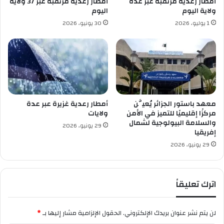
أمطار رعدية مرتقبة عبر عدة
أمطار رعدية مرتقبة عبر 37 ولاية
ل
ط
ولاية اليوم
اليوم
ا
ب
1 يوليو، 2026
30 يونيو، 2026
س
1
ت
2
ق
أ
ل
ل
ا
ف
ل
ب
ر
م
معهد باستور الجزائر يُعيَّن
أمطار رعدية غزيرة عبر عدة
ي
مركزًا إقليميًا للتميز في الأمن
ولايات
ل
والسلامة البيولوجية لشمال
29 يونيو، 2026
إفريقيا
ي
و
29 يونيو، 2026
م
ي
ا
اترك تعليقاً
لن يتم نشر عنوان بريدك الإلكتروني.
الحقول الإلزامية مشار إليها بـ
*