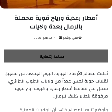
أمطار رعدية ورياح قوية محملة
بالرمال بعدة ولايات
ليلى بوشابو
أ
22 مايو، 2026
ر
س
ل
ب
ر
أعلنت مصالح الأرصاد الجوية، اليوم الجمعة، عن تسجيل
ي
تقلبات جوية تمس عدداً من ولايات الجنوب الجزائري،
د
ا
تتمثل في تساقط أمطار رعدية وهبوب رياح قوية
إ
مرفوقة بتطاير كثيف للرمال.
ل
ك
وأوضح تنبيه للمصالح ذاتها أن الولايات المعنية
ت