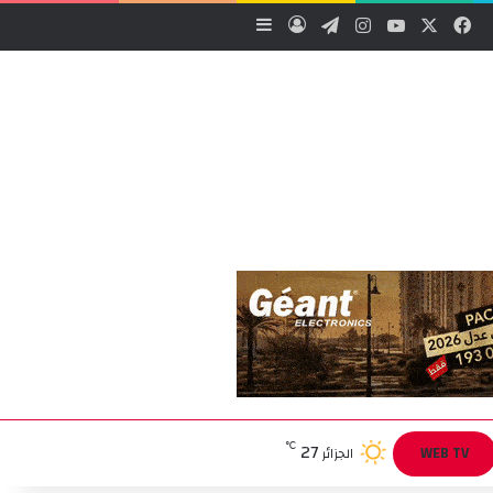
‫X
فيسبوك
‫YouTube
انستقرام
تيلقرام
تسجيل الدخول
إضافة عمود جانبي
27
℃
WEB TV
الجزائر