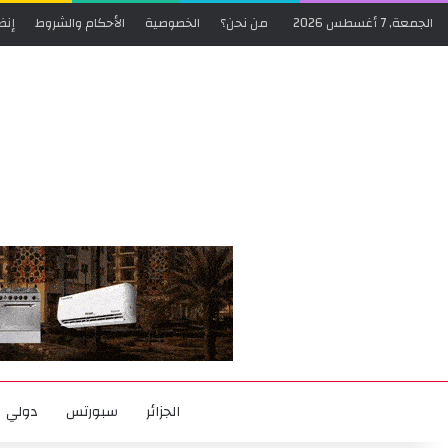
الجمعة, 7 أغسطس 2026
من نحن؟
الخصوصية
الأحكام والشروط
إنض
الجزائر
سبورتس
دولي