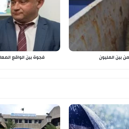
ة
ب
ي
ن
ا
ل
و
ا
ق
ع
فجوة بين الواقع المعاش
ا
ل
م
ع
ا
ش
و
ا
ل
و
ا
ق