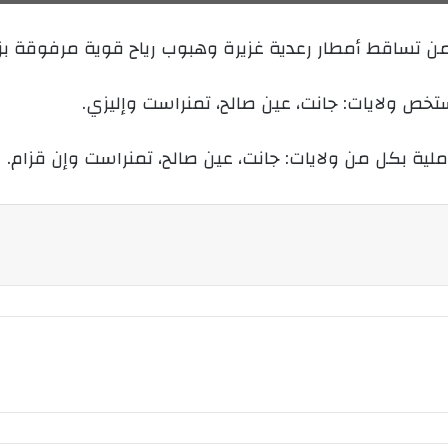
ر
ي
ء، من تساقط أمطار رعدية غزيرة وهبوب رياح قوية مرفوقة بز
د
ا
إ
ستخص ولايات: جانت، عين صالح، تمنراست وإليزي.
ل
ك
ملية بكل من ولايات: جانت، عين صالح، تمنراست وإن قزام.
ت
ر
و
ن
ي
ا