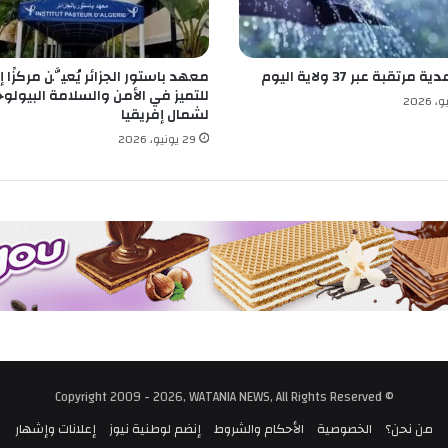
ع
ا
ل
مرتقبة عبر 37 ولاية اليوم
معهد باستور الجزائر يُعيَّن مركزًا إق
م
للتميز في الأمن والسلامة البيولوج
ص
لشمال إفريقيا
و
29 يونيو، 2026
ر
.
.
.
ك
ي
ف
ت
د
ا
ر
ا
ل
© Copyright 2009 - 2026, WATANIA NEWS, All Rights Reserved
أ
من نحن؟
الخصوصية
الأحكام والشروط
إنضم لوطنية نيوز
إعلانات وإشهار
ز