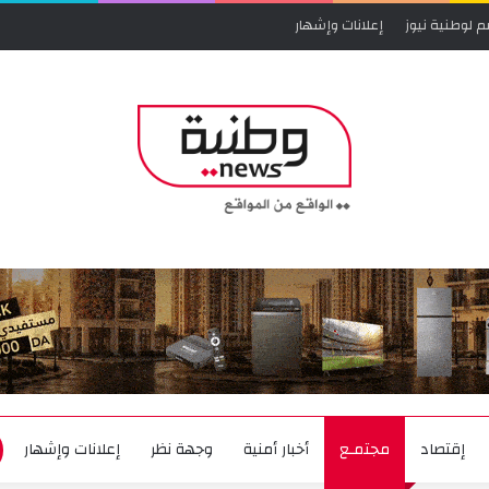
م لوطنية نيوز
إعلانات وإشهار
إقتصاد
مجتمـع
أخبار أمنية
وجهة نظر
إعلانات وإشهار