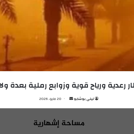
ر رعدية ورياح قوية وزوابع رملية بعدة ولا
ليلى بوشابو
أ
20 مايو، 2026
ر
س
ل
ب