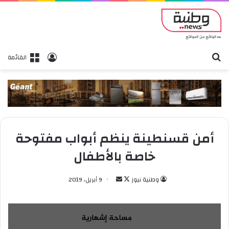
بحث
تسجيل الدخول
القائمة
أمن قسنطينة ينظم أبواب مفتوحة
خاصة بالأطفال
وطنية نيوز
ت
أ
9 أبريل، 2019
ا
ر
ب
س
ع
ل
ع
ب