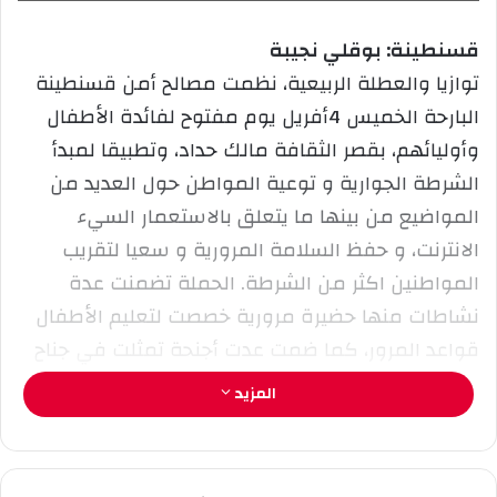
ل
ر
قسنطينة: بوقلي نجيبة
ى
ي
توازيا والعطلة الربيعية، نظمت مصالح أمن قسنطينة
X
د
ا
البارحة الخميس 4أفريل يوم مفتوح لفائدة الأطفال
إ
وأوليائهم، بقصر الثقافة مالك حداد، وتطبيقا لمبدأ
ل
الشرطة الجوارية و توعية المواطن حول العديد من
ك
المواضيع من بينها ما يتعلق بالاستعمار السيء
ت
ر
الانترنت، و حفظ السلامة المرورية و سعيا لتقريب
و
المواطنين اكثر من الشرطة. الحملة تضمنت عدة
ن
نشاطات منها حضيرة مرورية خصصت لتعليم الأطفال
ي
قواعد المرور، كما ضمت عدت أجنحة تمثلت في جناح
ا
الشرطة العلمية تم فيها عرض مخبر متنقل للشرطة
المزيد
العلمية، والتجهيزات التي تستعمل كقرينة للأدلة في
مسرح الجريمة. وجناح خاص بفرقة مكافحة الجريمة
المعلوماتية وما يتعلق بمخاطر الانترنت وكيفية