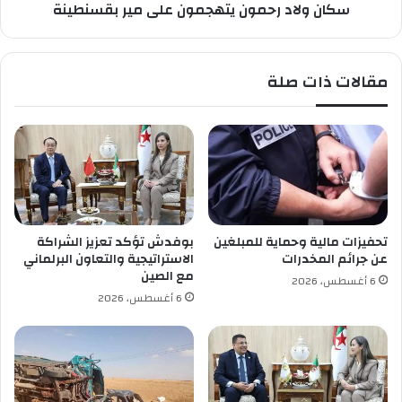
ر
سكان ولاد رحمون يتهجمون على مير بقسنطينة
ح
ة
م
خ
و
ل
ن
مقالات ذات صلة
ق
ي
ث
ت
و
ه
ر
ج
ة
م
إ
و
ق
ن
ت
ع
ص
ل
تحفيزات مالية وحماية للمبلغين
بوفدش تؤكد تعزيز الشراكة
ا
ى
عن جرائم المخدرات
الاستراتيجية والتعاون البرلماني
د
م
مع الصين
6 أغسطس، 2026
ي
ي
6 أغسطس، 2026
ة
ر
ب
ق
س
ن