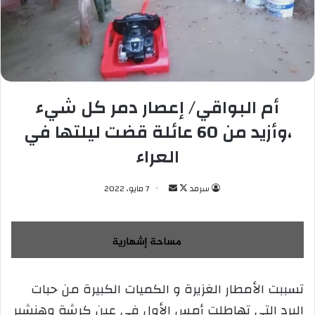
أم البواقي/ إعصار دمر كل شيء
،وأزيد من 60 عائلة قضت ليلتها في
العراء
سرمد
ت
أ
7 مايو، 2022
ا
ر
ب
س
ع
ل
ع
ب
ل
ر
تسببت الأمطار الغزيرة و الكميات الكبيرة من حبات
ى
ي
البرد التي تهاطلت أمس الأول في عين كرشة وهنشير
X
د