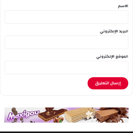
*
ل
الاسم
ك
ا
م
ي
البريد الإلكتروني
ر
و
ن
الموقع الإلكتروني