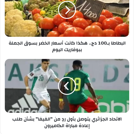
ل
ط
ا
ا
ل
ط
خ
ا
ا
ب
ص
ـ
ب
البطاطا بـ100 دج.. هكذا كانت أسعار الخضر بسوق الجملة
1
ك
0
ببوفاريك اليوم
0
د
ا
ج
ل
.
ا
.
ت
ه
ح
ك
ا
ذ
د
ا
ا
ك
ل
ا
الاتحاد الجزائري يتوصل بأول ردٍ من "الفيفا" بشأن طلب
ج
ن
ز
إعادة مباراة الكاميرون
ت
ا