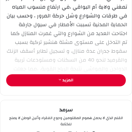
ا
تمغني ولاية أم البواقي ،في ارتفاع منسوب المياه
إ
في طرقات والشوارع وشل حركة المرور ، وحسب بيان
ل
الحماية المدنية تسببت الأمطار في سيول جارفة
ك
اجتاحت العديد من الشوارع والتي غمرت المنازل كما
ت
ر
تم التدخل على مستوى مشتة هنشير تركية بسبب
و
سقوط جدران عدة منازل، و تسجيل تطاير أسقف الزنك
ن
والقرميد لنحو 40 من السكنات ومستودعات تربية
ي
الدواجن والمواشي نتيجة الرياح القوية، ،مما جعلت
ا
ازايد من 60 عائلة قضت ليلتها في العراء إلى جانب
المزيد
إصابة بعض الموطنين بجروح طفيفة ،وتسجيل سقوط
عمود كهربائي.
سرمد
و كشف المكلف بالإعلام على مستوى مديرية
القلم الذي لا يحمل هموم المظلومين وجوع الفقراء وأنين الوطن لا يصلح
الحماية المدنية لولاية آم البواقي، أن التقلبات الجوية
للكتابة
ببلديتي عين كرشة و هنشير تومغني أدت إلى شل