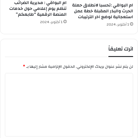
ب
ف
ام البواقي : مديرية الضرائب
ام البواقي :تحسبا لانطلاق حملة
و
ا
تنظم يوم إعلامي حول خدمات
الحرث والبذر المقبلة خطة عمل
ف
المنصة الرقمية “طابعكم”
"
استعجالية لوضع آخر الترتيبات
ا
ب
1 أكتوبر، 2024
1 أكتوبر، 2024
ر
ش
ي
أ
ك
ن
ا
ط
اترك تعليقاً
ل
ل
ي
ب
و
إ
لن يتم نشر عنوان بريدك الإلكتروني.
الحقول الإلزامية مشار إليها بـ
*
م
ع
ا
ا
د
ل
ة
ت
م
ب
ع
ا
ل
ر
ي
ا
ة
ق
ا