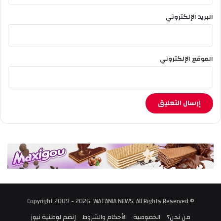
ا
ل
البريد الإلكتروني
ا
ل
ع
ش
الموقع الإلكتروني
ر
ي
ة
ا
ل
ث
ا
ن
ي
ة
م
ن
ش
© Copyright 2009 - 2026, WATANIA NEWS, All Rights Reserved
ه
ر
من نحن؟
الخصوصية
الأحكام والشروط
إنضم لوطنية نيوز