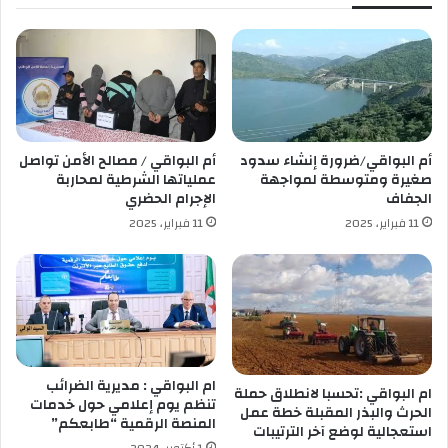
0
ن
%
ش
خ
ا
ل
ط
ا
ا
ل
ت
ش
ا
ه
ل
أم البواقي/ضرورة إنشاء سدود
أم البواقي / مصالح الأمن تواصل
ر
ر
صغيرة ومتوسطة لمواجهة
عملياتها الشرطية لمحاربة
ر
ق
الجفاف
الإجرام الحضري
م
ا
11 فبراير، 2025
11 فبراير، 2025
ض
ب
ا
ة
ن
ل
م
د
ي
ر
ي
ام البواقي : مديرية الضرائب
ام البواقي :تحسبا لانطلاق حملة
ة
تنظم يوم إعلامي حول خدمات
الحرث والبذر المقبلة خطة عمل
المنصة الرقمية “طابعكم”
ا
استعجالية لوضع آخر الترتيبات
ل