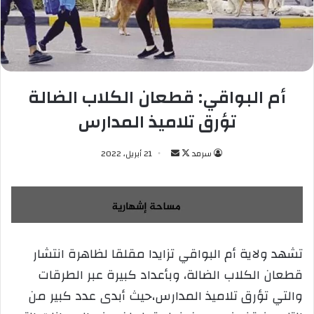
أم البواقي: قطعان الكلاب الضالة
تؤرق تلاميذ المدارس
سرمد
ت
أ
21 أبريل، 2022
ا
ر
ب
س
ع
ل
ع
ب
ل
ر
تشهد ولاية أم البواقي تزايدا مقلقا لظاهرة انتشار
ى
ي
قطعان الكلاب الضالة، وبأعداد كبيرة عبر الطرقات
X
د
ا
والتي تؤرق تلاميذ المدارس،حيث أبدى عدد كبير من
إ