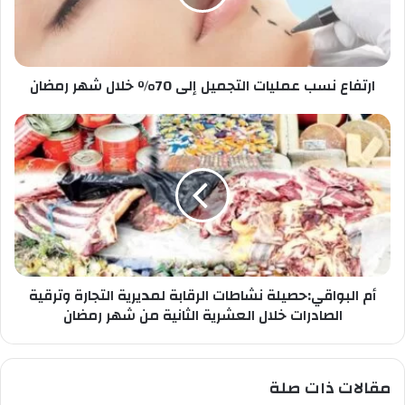
ل
ع
خ
ن
ا
س
ص
ب
ب
ارتفاع نسب عمليات التجميل إلى 70% خلال شهر رمضان
ع
ك
م
ل
أ
ي
م
ا
ا
ت
ل
ا
ب
ل
و
ت
ا
ج
ق
م
ي
ي
أم البواقي:حصيلة نشاطات الرقابة لمديرية التجارة وترقية
:
ل
ح
الصادرات خلال العشرية الثانية من شهر رمضان
إ
ص
ل
ي
ى
ل
مقالات ذات صلة
7
ة