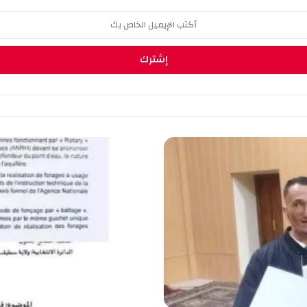
س
ط
ي
ف
:
ت
خ
ف
ي
ف
إ
ج