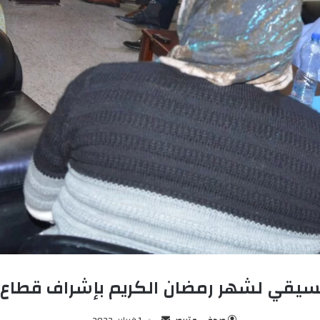
نسيقي لشهر رمضان الكريم بإشراف قطاع 
صحفي متربص
أ
1 فبراير، 2022