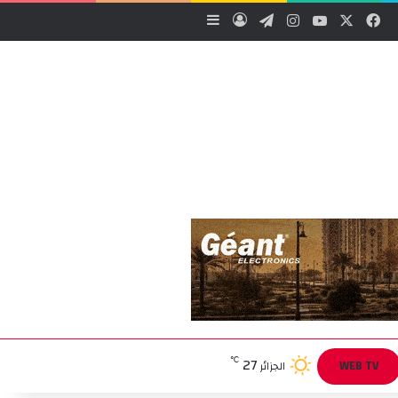
‫X
فيسبوك
‫YouTube
انستقرام
تيلقرام
تسجيل الدخول
إضافة عمود جانبي
27
℃
WEB TV
الجزائر