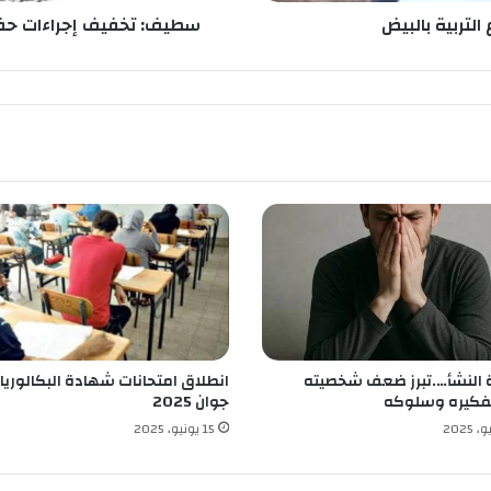
ر
سطيف: تخفيف إجراءات حفر ا
ا
ء
ا
ت
ح
ف
ر
ا
ل
آ
ب
ا
ر
ذ
ا
النشأ….تبرز ضعف شخصيته
انطلاق امتحانات شهادة البكالوريا
ت
فكيره وسلوكه
جوان 2025
ا
ل
15 يونيو، 2025
ا
س