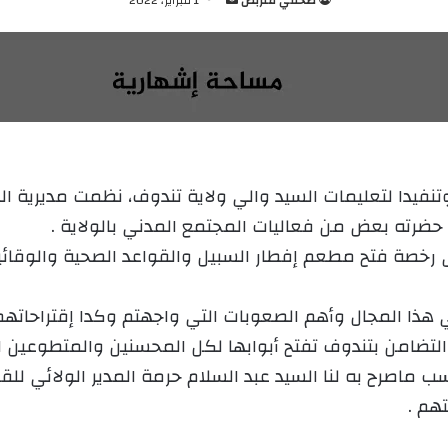
ر
س
ل
ب
ر
ي
د
وتنفيدا لتعليمات السيد والي ولاية تندوف، نظمت مديرية 
ا
إ
، حضرته بعض من فعاليات المجتمع المدني بالولاية .
ل
خصة فتح مطعم إفطار السبيل والقواعد الصحية والوقائية 
ك
ت
 هذا المجال وأهم الصعوبات التي واجهتم وكدا إقتراحاتهم 
ر
و
والتضامن بتندوف تفتح أبوابها لكل المحسنين والمتطوعين 
ن
 ماصرح به لنا السيد عبد السلام حرمة المدير الولائي ل
ي
هم .
ا