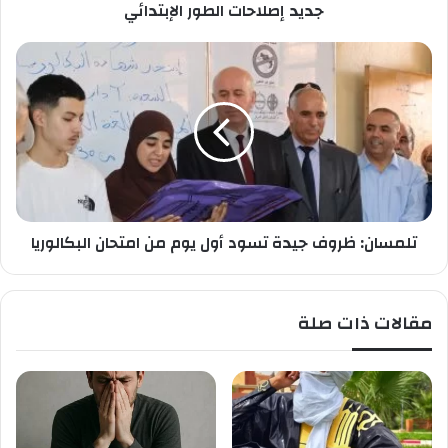
ب
جديد إصلاحات الطور الإبتدائي
ا
ك
ت
ا
ت
ل
ل
ط
م
و
س
ر
ا
ا
ن
ل
:
إ
ظ
ب
ر
ت
تلمسان: ظروف جيدة تسود أول يوم من امتحان البكالوريا
و
د
ف
ا
ج
ئ
ي
مقالات ذات صلة
ي
د
ة
ت
س
و
د