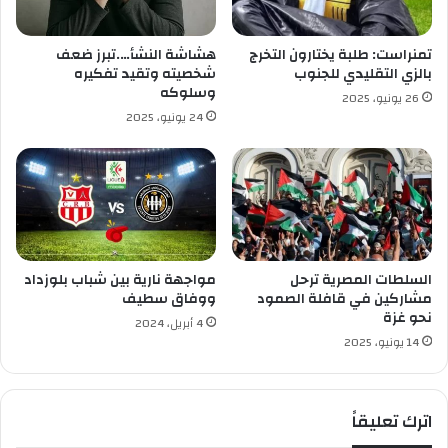
أ
و
ل
تمنراست: طلبة يختارون التخرج
هشاشة النشأ….تبرز ضعف
ي
بالزي التقليدي للجنوب
شخصيته وتقيد تفكيره
و
وسلوكه
26 يونيو، 2025
م
24 يونيو، 2025
م
ن
ا
م
ت
ح
ا
ن
السلطات المصرية ترحل
مواجهة نارية بين شباب بلوزداد
ا
مشاركين في قافلة الصمود
ووفاق سطيف
نحو غزة
ل
4 أبريل، 2024
ب
14 يونيو، 2025
ك
ا
ل
اترك تعليقاً
و
ر