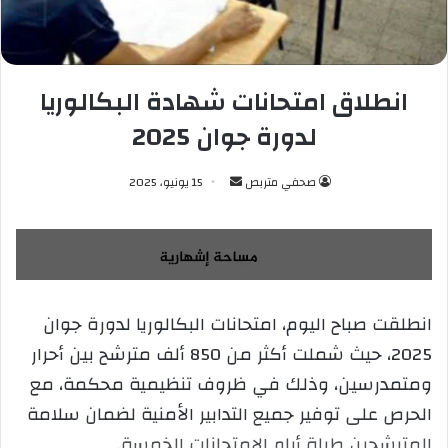
انطلاق امتحانات شهادة البكالوريا
لدورة جوان 2025
صحفي متربص
أ
15 يونيو، 2025
ر
س
ل
ب
ر
انطلقت صباح اليوم، امتحانات البكالوريا لدورة جوان
ي
2025، حيث شملت أكثر من 850 ألف مترشح بين أحرار
د
ا
ومتمدرسين، وذلك في ظروف تنظيمية محكمة، مع
إ
الحرص على توفير جميع التدابير الأمنية لضمان سلامة
ل
المترشحين طيلة أيام الامتحانات الخمسة.
ك