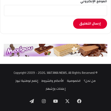
الموقع الإلكتروني
© Copyright 2009 - 2026, WATANIA NEWS, All Rights Reserved
من نحن؟
الخصوصية
الأحكام والشروط
إنضم لوطنية نيوز
إعلانات وإشهار
‫X
فيسبوك
‫YouTube
انستقرام
تيلقرام